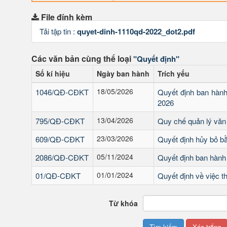
File đính kèm
Tải tập tin :
quyet-dinh-1110qd-2022_dot2.pdf
Các văn bản cùng thể loại
"Quyết định"
Số kí hiệu
Ngày ban hành
Trích yếu
18/05/2026
1046/QĐ-CĐKT
Quyết định ban hàn
2026
13/04/2026
795/QĐ-CĐKT
Quy chế quản lý văn
23/03/2026
609/QĐ-CĐKT
Quyết định hủy bỏ bằ
05/11/2024
2086/QĐ-CĐKT
Quyết định ban hành
01/01/2024
01/QĐ-CĐKT
Quyết định về việc t
Từ khóa