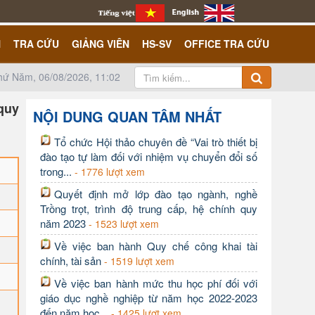
N
TRA CỨU
GIẢNG VIÊN
HS-SV
OFFICE TRA CỨU
hứ Năm, 06/08/2026, 11:02
quy
NỘI DUNG QUAN TÂM NHẤT
Tổ chức Hội thảo chuyên đề “Vai trò thiết bị
đào tạo tự làm đối với nhiệm vụ chuyển đổi số
trong...
- 1776 lượt xem
Quyết định mở lớp đào tạo ngành, nghề
Trồng trọt, trình độ trung cấp, hệ chính quy
năm 2023
- 1523 lượt xem
Về việc ban hành Quy chế công khai tài
chính, tài sản
- 1519 lượt xem
Về việc ban hành mức thu học phí đối với
giáo dục nghề nghiệp từ năm học 2022-2023
đến năm học...
- 1425 lượt xem