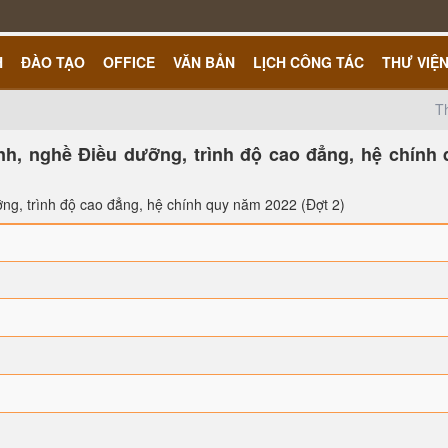
H
ĐÀO TẠO
OFFICE
VĂN BẢN
LỊCH CÔNG TÁC
THƯ VIỆ
T
nh, nghề Điều dưỡng, trình độ cao đẳng, hệ chính 
ỡng, trình độ cao đẳng, hệ chính quy năm 2022 (Đợt 2)