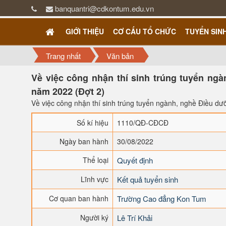
banquantri@cdkontum.edu.vn
GIỚI THIỆU
CƠ CẤU TỔ CHỨC
TUYỂN SIN
Trang nhất
Văn bản
Về việc công nhận thí sinh trúng tuyển ngà
năm 2022 (Đợt 2)
Về việc công nhận thí sinh trúng tuyển ngành, nghề Điều dư
Số kí hiệu
1110/QĐ-CĐCĐ
Ngày ban hành
30/08/2022
Thể loại
Quyết định
Lĩnh vực
Kết quả tuyển sinh
Cơ quan ban hành
Trường Cao đẳng Kon Tum
Người ký
Lê Trí Khải