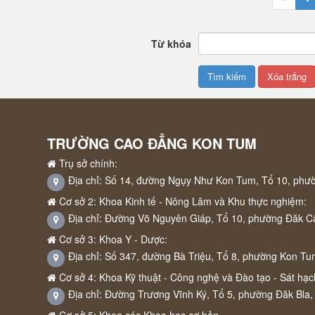
Từ khóa
TRƯỜNG CAO ĐẲNG KON TUM
Trụ sở chính:
Địa chỉ: Số 14, đường Ngụy Như Kon Tum, Tổ 10, phư
Cơ sở 2: Khoa Kinh tế - Nông Lâm và Khu thực nghiệm:
Địa chỉ: Đường Võ Nguyên Giáp, Tổ 10, phường Đăk C
Cơ sở 3: Khoa Y - Dược:
Địa chỉ: Số 347, đường Bà Triệu, Tổ 8, phường Kon Tu
Cơ sở 4: Khoa Kỹ thuật - Công nghệ và Đào tạo - Sát hạch
Địa chỉ: Đường Trương Vĩnh Ký, Tổ 5, phường Đăk Bla,