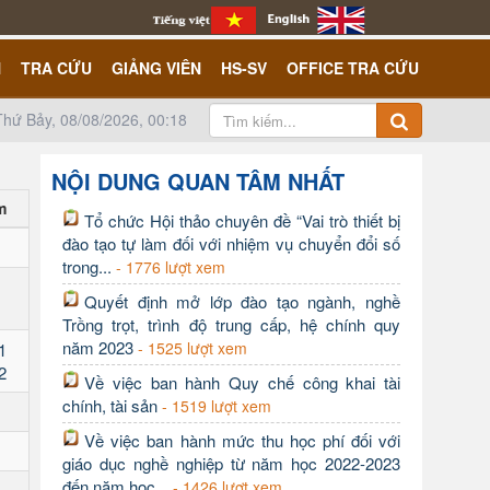
N
TRA CỨU
GIẢNG VIÊN
HS-SV
OFFICE TRA CỨU
Thứ Bảy, 08/08/2026, 00:18
NỘI DUNG QUAN TÂM NHẤT
m
Tổ chức Hội thảo chuyên đề “Vai trò thiết bị
đào tạo tự làm đối với nhiệm vụ chuyển đổi số
trong...
- 1776 lượt xem
Quyết định mở lớp đào tạo ngành, nghề
Trồng trọt, trình độ trung cấp, hệ chính quy
năm 2023
- 1525 lượt xem
 1
 2
Về việc ban hành Quy chế công khai tài
chính, tài sản
- 1519 lượt xem
Về việc ban hành mức thu học phí đối với
giáo dục nghề nghiệp từ năm học 2022-2023
đến năm học...
- 1426 lượt xem