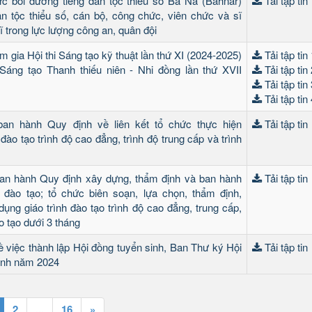
c bồi dưỡng tiếng dân tộc thiểu số Ba Na (Bahnar)
Tải tập tin
n tộc thiểu số, cán bộ, công chức, viên chức và sĩ
ĩ trong lực lượng công an, quân đội
 gia Hội thi Sáng tạo kỹ thuật lần thứ XI (2024-2025)
Tải tập tin
Sáng tạo Thanh thiếu niên - Nhi đồng lần thứ XVII
Tải tập tin
Tải tập tin
Tải tập tin
ban hành Quy định về liên kết tổ chức thực hiện
Tải tập tin
đào tạo trình độ cao đẳng, trình độ trung cấp và trình
an hành Quy định xây dựng, thẩm định và ban hành
Tải tập tin
 đào tạo; tổ chức biên soạn, lựa chọn, thẩm định,
ụng giáo trình đào tạo trình độ cao đẳng, trung cấp,
o tạo dưới 3 tháng
ề việc thành lập Hội đồng tuyển sinh, Ban Thư ký Hội
Tải tập tin
inh năm 2024
2
16
»
...