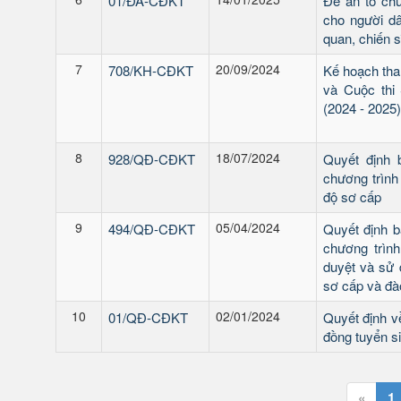
01/ĐA-CĐKT
Đề án tổ chứ
cho người dâ
quan, chiến s
7
20/09/2024
708/KH-CĐKT
Kế hoạch tham
và Cuộc thi 
(2024 - 2025)
8
18/07/2024
928/QĐ-CĐKT
Quyết định 
chương trình 
độ sơ cấp
9
05/04/2024
494/QĐ-CĐKT
Quyết định b
chương trình
duyệt và sử d
sơ cấp và đà
10
02/01/2024
01/QĐ-CĐKT
Quyết định v
đồng tuyển s
«
1