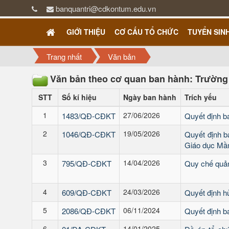
banquantri@cdkontum.edu.vn
GIỚI THIỆU
CƠ CẤU TỔ CHỨC
TUYỂN SIN
Trang nhất
Văn bản
Văn bản theo cơ quan ban hành: Trườn
STT
Số kí hiệu
Ngày ban hành
Trích yếu
1
27/06/2026
1483/QĐ-CĐKT
Quyết định b
2
19/05/2026
1046/QĐ-CĐKT
Quyết định b
Giáo dục Mầ
3
14/04/2026
795/QĐ-CĐKT
Quy chế quản
4
24/03/2026
609/QĐ-CĐKT
Quyết định hủ
5
06/11/2024
2086/QĐ-CĐKT
Quyết định b
6
14/01/2025