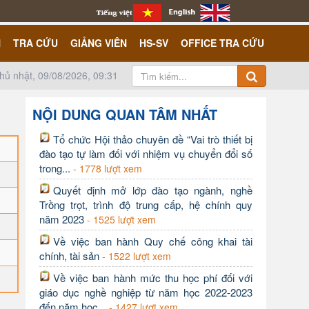
N
TRA CỨU
GIẢNG VIÊN
HS-SV
OFFICE TRA CỨU
hủ nhật, 09/08/2026, 09:31
NỘI DUNG QUAN TÂM NHẤT
Tổ chức Hội thảo chuyên đề “Vai trò thiết bị
đào tạo tự làm đối với nhiệm vụ chuyển đổi số
trong...
- 1778 lượt xem
Quyết định mở lớp đào tạo ngành, nghề
Trồng trọt, trình độ trung cấp, hệ chính quy
năm 2023
- 1525 lượt xem
Về việc ban hành Quy chế công khai tài
chính, tài sản
- 1522 lượt xem
Về việc ban hành mức thu học phí đối với
giáo dục nghề nghiệp từ năm học 2022-2023
đến năm học...
- 1427 lượt xem