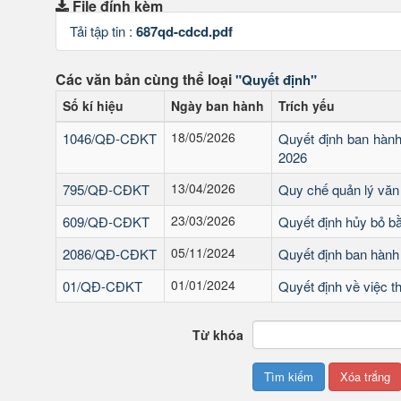
File đính kèm
Tải tập tin :
687qd-cdcd.pdf
Các văn bản cùng thể loại
"Quyết định"
Số kí hiệu
Ngày ban hành
Trích yếu
18/05/2026
1046/QĐ-CĐKT
Quyết định ban hàn
2026
13/04/2026
795/QĐ-CĐKT
Quy chế quản lý văn
23/03/2026
609/QĐ-CĐKT
Quyết định hủy bỏ bằ
05/11/2024
2086/QĐ-CĐKT
Quyết định ban hành
01/01/2024
01/QĐ-CĐKT
Quyết định về việc t
Từ khóa