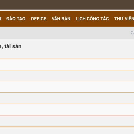
H
ĐÀO TẠO
OFFICE
VĂN BẢN
LỊCH CÔNG TÁC
THƯ VIỆ
C
, tài sản