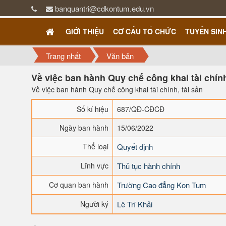
banquantri@cdkontum.edu.vn
GIỚI THIỆU
CƠ CẤU TỔ CHỨC
TUYỂN SIN
Trang nhất
Văn bản
Về việc ban hành Quy chế công khai tài chính
Về việc ban hành Quy chế công khai tài chính, tài sản
Số kí hiệu
687/QĐ-CĐCĐ
Ngày ban hành
15/06/2022
Thể loại
Quyết định
Lĩnh vực
Thủ tục hành chính
Cơ quan ban hành
Trường Cao đẳng Kon Tum
Người ký
Lê Trí Khải