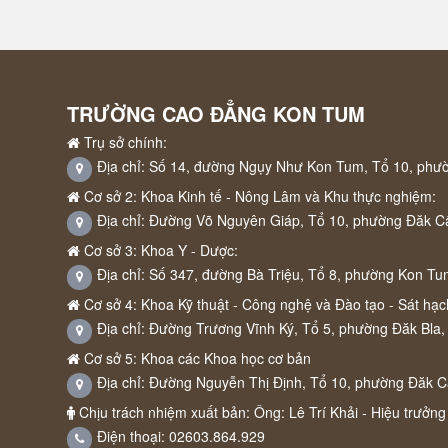
TRƯỜNG CAO ĐẲNG KON TUM
Trụ sở chính:
Địa chỉ: Số 14, đường Ngụy Như Kon Tum, Tổ 10, phư
Cơ sở 2: Khoa Kinh tế - Nông Lâm và Khu thực nghiệm:
Địa chỉ: Đường Võ Nguyên Giáp, Tổ 10, phường Đăk C
Cơ sở 3: Khoa Y - Dược:
Địa chỉ: Số 347, đường Bà Triệu, Tổ 8, phường Kon Tu
Cơ sở 4: Khoa Kỹ thuật - Công nghệ và Đào tạo - Sát hạch
Địa chỉ: Đường Trương Vĩnh Ký, Tổ 5, phường Đăk Bla,
Cơ sở 5: Khoa các Khoa học cơ bản
Địa chỉ: Đường Nguyễn Thị Định, Tổ 10, phường Đăk 
Chịu trách nhiệm xuất bản: Ông: Lê Trí Khải - Hiệu trưởng
Điện thoại: 02603.864.929