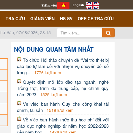
N
TRA CỨU
GIẢNG VIÊN
HS-SV
OFFICE TRA CỨU
hứ Sáu, 07/08/2026, 23:15
NỘI DUNG QUAN TÂM NHẤT
Tổ chức Hội thảo chuyên đề “Vai trò thiết bị
đào tạo tự làm đối với nhiệm vụ chuyển đổi số
trong...
- 1776 lượt xem
Quyết định mở lớp đào tạo ngành, nghề
Trồng trọt, trình độ trung cấp, hệ chính quy
năm 2023
- 1525 lượt xem
Về việc ban hành Quy chế công khai tài
chính, tài sản
- 1519 lượt xem
Về việc ban hành mức thu học phí đối với
giáo dục nghề nghiệp từ năm học 2022-2023
đến năm học...
- 1426 lượt xem