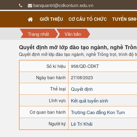
banquantri@cdkontum.edu.vn
GIỚI THIỆU
CƠ CẤU TỔ CHỨC
TUYỂN SIN
Trang nhất
Văn bản
Quyết định mở lớp đào tạo ngành, nghề Trồng
Quyết định mở lớp đào tạo ngành, nghề Trồng trọt, trình độ
Số kí hiệu
958/QĐ-CĐKT
Ngày ban hành
27/08/2023
Thể loại
Quyết định
Lĩnh vực
Kết quả tuyển sinh
Cơ quan ban hành
Trường Cao đẳng Kon Tum
Người ký
Lê Trí Khải