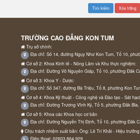
TRƯỜNG CAO ĐẲNG KON TUM
Trụ sở chính:
Địa chỉ: Số 14, đường Ngụy Như Kon Tum, Tổ 10, phư
Cơ sở 2: Khoa Kinh tế - Nông Lâm và Khu thực nghiệm:
Địa chỉ: Đường Võ Nguyên Giáp, Tổ 10, phường Đăk C
Cơ sở 3: Khoa Y - Dược:
Địa chỉ: Số 347, đường Bà Triệu, Tổ 8, phường Kon Tu
Cơ sở 4: Khoa Kỹ thuật - Công nghệ và Đào tạo - Sát hạch
Địa chỉ: Đường Trương Vĩnh Ký, Tổ 5, phường Đăk Bla,
Cơ sở 5: Khoa các Khoa học cơ bản
Địa chỉ: Đường Nguyễn Thị Định, Tổ 10, phường Đăk 
Chịu trách nhiệm xuất bản: Ông: Lê Trí Khải - Hiệu trưởng
Điện thoại: 02603.864.929