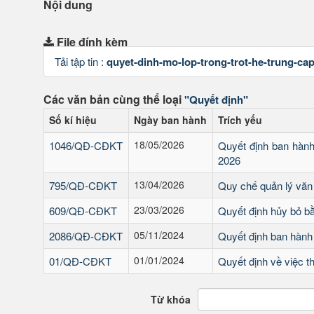
Nội dung
File đính kèm
Tải tập tin :
quyet-dinh-mo-lop-trong-trot-he-trung-ca
Các văn bản cùng thể loại
"Quyết định"
Số kí hiệu
Ngày ban hành
Trích yếu
18/05/2026
1046/QĐ-CĐKT
Quyết định ban hàn
2026
13/04/2026
795/QĐ-CĐKT
Quy chế quản lý văn
23/03/2026
609/QĐ-CĐKT
Quyết định hủy bỏ bằ
05/11/2024
2086/QĐ-CĐKT
Quyết định ban hành
01/01/2024
01/QĐ-CĐKT
Quyết định về việc t
Từ khóa