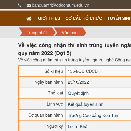
banquantri@cdkontum.edu.vn
GIỚI THIỆU
CƠ CẤU TỔ CHỨC
TUYỂN SIN
Trang nhất
Văn bản
Về việc công nhận thí sinh trúng tuyển ngà
quy năm 2022 (Đợt 5)
Về việc công nhận thí sinh trúng tuyển ngành, nghề Công ng
Số kí hiệu
1554/QĐ-CĐCĐ
Ngày ban hành
25/10/2022
Thể loại
Quyết định
Lĩnh vực
Kết quả tuyển sinh
Cơ quan ban hành
Trường Cao đẳng Kon Tum
Người ký
Lê Trí Khải