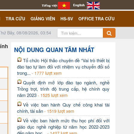
N
TRA CỨU
GIẢNG VIÊN
HS-SV
OFFICE TRA CỨU
Thứ Bảy, 08/08/2026, 03:54
ính
NỘI DUNG QUAN TÂM NHẤT
Tổ chức Hội thảo chuyên đề “Vai trò thiết bị
đào tạo tự làm đối với nhiệm vụ chuyển đổi số
trong...
- 1777 lượt xem
Quyết định mở lớp đào tạo ngành, nghề
Trồng trọt, trình độ trung cấp, hệ chính quy
năm 2023
- 1525 lượt xem
Về việc ban hành Quy chế công khai tài
chính, tài sản
- 1519 lượt xem
Về việc ban hành mức thu học phí đối với
giáo dục nghề nghiệp từ năm học 2022-2023
đến năm học...
- 1427 lượt xem