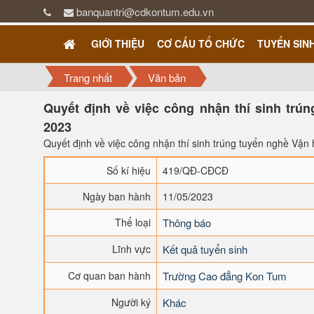
banquantri@cdkontum.edu.vn
GIỚI THIỆU
CƠ CẤU TỔ CHỨC
TUYỂN SIN
Trang nhất
Văn bản
Quyết định về việc công nhận thí sinh trú
2023
Quyết định về việc công nhận thí sinh trúng tuyển nghề Vận
Số kí hiệu
419/QĐ-CĐCĐ
Ngày ban hành
11/05/2023
Thể loại
Thông báo
Lĩnh vực
Kết quả tuyển sinh
Cơ quan ban hành
Trường Cao đẳng Kon Tum
Người ký
Khác