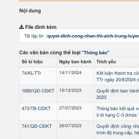
Nội dung
File đính kèm
Tải tập tin :
quyet-dinh-cong-nhan-thi-sinh-trung-tuy
Các văn bản cùng thể loại
"Thông báo"
Số kí hiệu
Ngày ban hành
Trích yếu
14/11/2024
74/KL-TTr
Kết luận thanh tra 
TTr ngày 20/8/2024 
10/12/2023
1690/QĐ-CĐKT
Quyết định ban hành
2023
27/07/2023
473/TB-CĐKT
Thông báo kết quả xé
ô tô hạng C-3 (khóa 1
26/07/2023
741/QĐ-CĐKT
Quyết định công nhậ
trình độ trung cấp, 