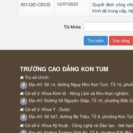
12/07/2023
651/QĐ-CĐCĐ
Quyết định công nhậ
trình độ trung cấp, 
Từ khóa
TRƯỜNG CAO ĐẲNG KON TUM
Trụ sở chính:
Địa chỉ: Số 14, đường Ngụy Như Kon Tum, Tổ 10, phư
Cơ sở 2: Khoa Kinh tế - Nông Lâm và Khu thực nghiệm:
Địa chỉ: Đường Võ Nguyên Giáp, Tổ 10, phường Đăk C
Cơ sở 3: Khoa Y - Dược:
Địa chỉ: Số 347, đường Bà Triệu, Tổ 8, phường Kon Tu
Cơ sở 4: Khoa Kỹ thuật - Công nghệ và Đào tạo - Sát hạch
Địa chỉ: Đường Trương Vĩnh Ký, Tổ 5, phường Đăk Bla,