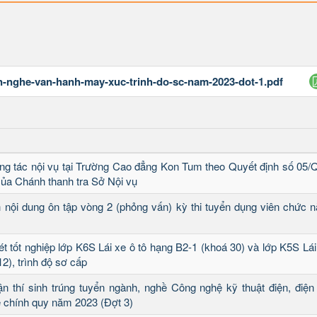
en-nghe-van-hanh-may-xuc-trinh-do-sc-nam-2023-dot-1.pdf
công tác nội vụ tại Trường Cao đẳng Kon Tum theo Quyết định số 05/
của Chánh thanh tra Sở Nội vụ
 nội dung ôn tập vòng 2 (phỏng vấn) kỳ thi tuyển dụng viên chức 
t tốt nghiệp lớp K6S Lái xe ô tô hạng B2-1 (khoá 30) và lớp K5S Lái
2), trình độ sơ cấp
n thí sinh trúng tuyển ngành, nghề Công nghệ kỹ thuật điện, điện 
hệ chính quy năm 2023 (Đợt 3)