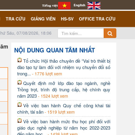
N
TRA CỨU
GIẢNG VIÊN
HS-SV
OFFICE TRA CỨU
hứ Sáu, 07/08/2026, 18:06
năm
NỘI DUNG QUAN TÂM NHẤT
Tổ chức Hội thảo chuyên đề “Vai trò thiết bị
đào tạo tự làm đối với nhiệm vụ chuyển đổi số
trong...
- 1776 lượt xem
Quyết định mở lớp đào tạo ngành, nghề
Trồng trọt, trình độ trung cấp, hệ chính quy
năm 2023
- 1524 lượt xem
Về việc ban hành Quy chế công khai tài
chính, tài sản
- 1519 lượt xem
Về việc ban hành mức thu học phí đối với
giáo dục nghề nghiệp từ năm học 2022-2023
đến năm học...
- 1426 lượt xem