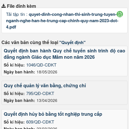
File đính kèm
Tải tập tin :
quyet-dinh-cong-nhan-thi-sinh-trung-tuyen-
nganh-nghe-han-he-trung-cap-chinh-quy-nam-2023-dot-
4.pdf
Các văn bản cùng thể loại
"Quyết định"
Quyết định ban hành Quy chế tuyển sinh trình độ cao
đẳng ngành Giáo dục Mầm non năm 2026
1046/QĐ-CĐKT
Số kí hiệu:
Ngày ban hành:
18/05/2026
Quy chế quản lý văn bằng, chứng chỉ
795/QĐ-CĐKT
Số kí hiệu:
Ngày ban hành:
13/04/2026
Quyết định hủy bỏ bằng tốt nghiệp trung cấp
609/QĐ-CĐKT
Số kí hiệu:
Ngày ban hành:
23/03/2026