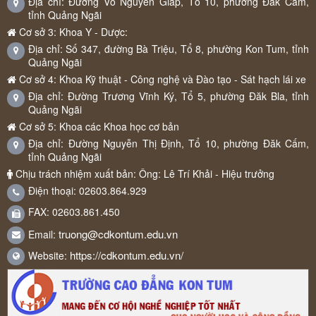
Địa chỉ: Đường Võ Nguyên Giáp, Tổ 10, phường Đăk Cấm,
tỉnh Quảng Ngãi
Cơ sở 3: Khoa Y - Dược:
Địa chỉ: Số 347, đường Bà Triệu, Tổ 8, phường Kon Tum, tỉnh
Quảng Ngãi
Cơ sở 4: Khoa Kỹ thuật - Công nghệ và Đào tạo - Sát hạch lái xe
Địa chỉ: Đường Trương Vĩnh Ký, Tổ 5, phường Đăk Bla, tỉnh
Quảng Ngãi
Cơ sở 5: Khoa các Khoa học cơ bản
Địa chỉ: Đường Nguyễn Thị Định, Tổ 10, phường Đăk Cấm,
tỉnh Quảng Ngãi
Chịu trách nhiệm xuất bản: Ông: Lê Trí Khải - Hiệu trưởng
Điện thoại: 02603.864.929
FAX: 02603.861.450
truong@cdkontum.edu.vn
Email:
https://cdkontum.edu.vn/
Website: