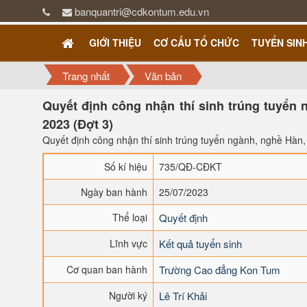
banquantri@cdkontum.edu.vn
GIỚI THIỆU
CƠ CẤU TỔ CHỨC
TUYỂN SIN
Trang nhất
Văn bản
Quyết định công nhận thí sinh trúng tuyển 
2023 (Đợt 3)
Quyết định công nhận thí sinh trúng tuyển ngành, nghề Hàn,
Số kí hiệu
735/QĐ-CĐKT
Ngày ban hành
25/07/2023
Thể loại
Quyết định
Lĩnh vực
Kết quả tuyển sinh
Cơ quan ban hành
Trường Cao đẳng Kon Tum
Người ký
Lê Trí Khải