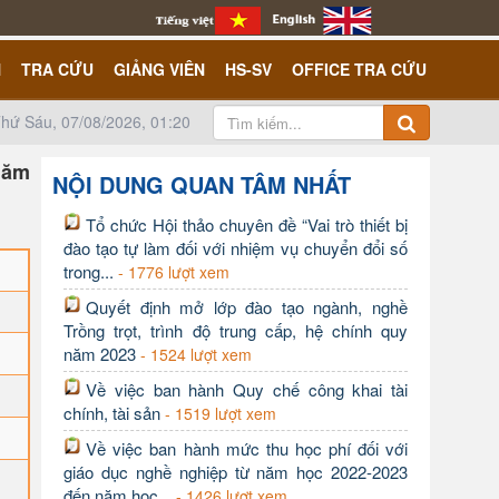
N
TRA CỨU
GIẢNG VIÊN
HS-SV
OFFICE TRA CỨU
hứ Sáu, 07/08/2026, 01:20
 năm
NỘI DUNG QUAN TÂM NHẤT
Tổ chức Hội thảo chuyên đề “Vai trò thiết bị
đào tạo tự làm đối với nhiệm vụ chuyển đổi số
trong...
- 1776 lượt xem
Quyết định mở lớp đào tạo ngành, nghề
Trồng trọt, trình độ trung cấp, hệ chính quy
năm 2023
- 1524 lượt xem
Về việc ban hành Quy chế công khai tài
chính, tài sản
- 1519 lượt xem
Về việc ban hành mức thu học phí đối với
giáo dục nghề nghiệp từ năm học 2022-2023
đến năm học...
- 1426 lượt xem