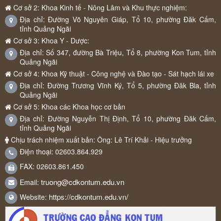
Cơ sở 2: Khoa Kinh tế - Nông Lâm và Khu thực nghiệm:
Địa chỉ: Đường Võ Nguyên Giáp, Tổ 10, phường Đăk Cấm,
tỉnh Quảng Ngãi
Cơ sở 3: Khoa Y - Dược:
Địa chỉ: Số 347, đường Bà Triệu, Tổ 8, phường Kon Tum, tỉnh
Quảng Ngãi
Cơ sở 4: Khoa Kỹ thuật - Công nghệ và Đào tạo - Sát hạch lái xe
Địa chỉ: Đường Trương Vĩnh Ký, Tổ 5, phường Đăk Bla, tỉnh
Quảng Ngãi
Cơ sở 5: Khoa các Khoa học cơ bản
Địa chỉ: Đường Nguyễn Thị Định, Tổ 10, phường Đăk Cấm,
tỉnh Quảng Ngãi
Chịu trách nhiệm xuất bản: Ông: Lê Trí Khải - Hiệu trưởng
Điện thoại: 02603.864.929
FAX: 02603.861.450
truong@cdkontum.edu.vn
Email:
https://cdkontum.edu.vn/
Website: