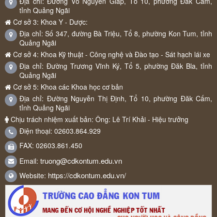
Địa chỉ: Đường Võ Nguyên Giáp, Tổ 10, phường Đăk Cấm,
tỉnh Quảng Ngãi
Cơ sở 3: Khoa Y - Dược:
Địa chỉ: Số 347, đường Bà Triệu, Tổ 8, phường Kon Tum, tỉnh
Quảng Ngãi
Cơ sở 4: Khoa Kỹ thuật - Công nghệ và Đào tạo - Sát hạch lái xe
Địa chỉ: Đường Trương Vĩnh Ký, Tổ 5, phường Đăk Bla, tỉnh
Quảng Ngãi
Cơ sở 5: Khoa các Khoa học cơ bản
Địa chỉ: Đường Nguyễn Thị Định, Tổ 10, phường Đăk Cấm,
tỉnh Quảng Ngãi
Chịu trách nhiệm xuất bản: Ông: Lê Trí Khải - Hiệu trưởng
Điện thoại: 02603.864.929
FAX: 02603.861.450
truong@cdkontum.edu.vn
Email:
https://cdkontum.edu.vn/
Website: