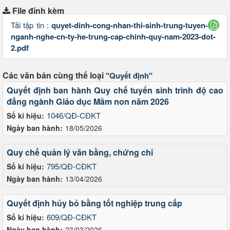
File đính kèm
Tải tập tin :
quyet-dinh-cong-nhan-thi-sinh-trung-tuyen-
nganh-nghe-cn-ty-he-trung-cap-chinh-quy-nam-2023-dot-
2.pdf
Các văn bản cùng thể loại
"Quyết định"
Quyết định ban hành Quy chế tuyển sinh trình độ cao
đẳng ngành Giáo dục Mầm non năm 2026
1046/QĐ-CĐKT
Số kí hiệu:
Ngày ban hành:
18/05/2026
Quy chế quản lý văn bằng, chứng chỉ
795/QĐ-CĐKT
Số kí hiệu:
Ngày ban hành:
13/04/2026
Quyết định hủy bỏ bằng tốt nghiệp trung cấp
609/QĐ-CĐKT
Số kí hiệu:
Ngày ban hành:
23/03/2026