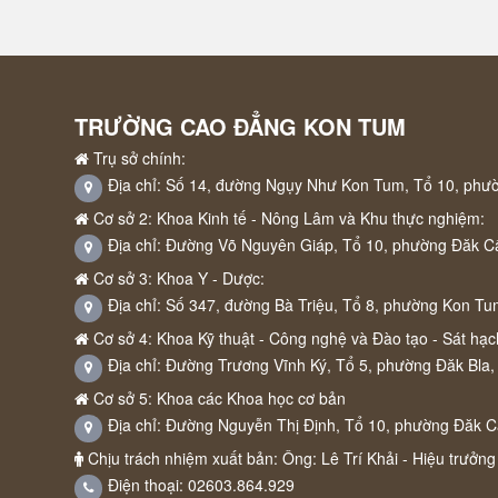
TRƯỜNG CAO ĐẲNG KON TUM
Trụ sở chính:
Địa chỉ: Số 14, đường Ngụy Như Kon Tum, Tổ 10, phư
Cơ sở 2: Khoa Kinh tế - Nông Lâm và Khu thực nghiệm:
Địa chỉ: Đường Võ Nguyên Giáp, Tổ 10, phường Đăk C
Cơ sở 3: Khoa Y - Dược:
Địa chỉ: Số 347, đường Bà Triệu, Tổ 8, phường Kon Tu
Cơ sở 4: Khoa Kỹ thuật - Công nghệ và Đào tạo - Sát hạch
Địa chỉ: Đường Trương Vĩnh Ký, Tổ 5, phường Đăk Bla,
Cơ sở 5: Khoa các Khoa học cơ bản
Địa chỉ: Đường Nguyễn Thị Định, Tổ 10, phường Đăk 
Chịu trách nhiệm xuất bản: Ông: Lê Trí Khải - Hiệu trưởng
Điện thoại: 02603.864.929