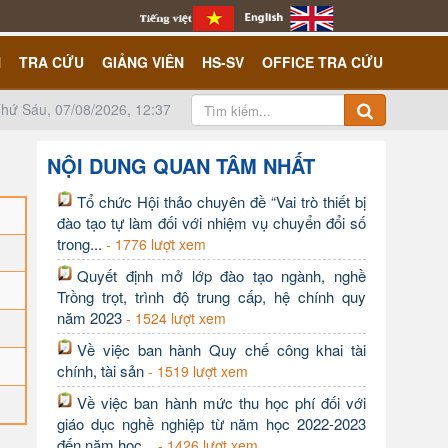
N
TRA CỨU
GIẢNG VIÊN
HS-SV
OFFICE TRA CỨU
hứ Sáu, 07/08/2026, 12:37
NỘI DUNG QUAN TÂM NHẤT
Tổ chức Hội thảo chuyên đề “Vai trò thiết bị
đào tạo tự làm đối với nhiệm vụ chuyển đổi số
trong...
- 1776 lượt xem
Quyết định mở lớp đào tạo ngành, nghề
Trồng trọt, trình độ trung cấp, hệ chính quy
năm 2023
- 1524 lượt xem
Về việc ban hành Quy chế công khai tài
chính, tài sản
- 1519 lượt xem
Về việc ban hành mức thu học phí đối với
giáo dục nghề nghiệp từ năm học 2022-2023
đến năm học...
- 1426 lượt xem