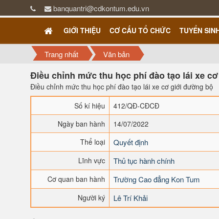
banquantri@cdkontum.edu.vn
GIỚI THIỆU
CƠ CẤU TỔ CHỨC
TUYỂN SIN
Trang nhất
Văn bản
Điều chỉnh mức thu học phí đào tạo lái xe c
Điều chỉnh mức thu học phí đào tạo lái xe cơ giới đường bộ
Số kí hiệu
412/QĐ-CĐCĐ
Ngày ban hành
14/07/2022
Thể loại
Quyết định
Lĩnh vực
Thủ tục hành chính
Cơ quan ban hành
Trường Cao đẳng Kon Tum
Người ký
Lê Trí Khải