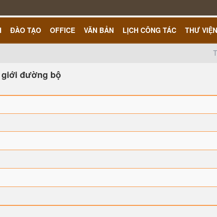
H
ĐÀO TẠO
OFFICE
VĂN BẢN
LỊCH CÔNG TÁC
THƯ VIỆ
T
ơ giới đường bộ