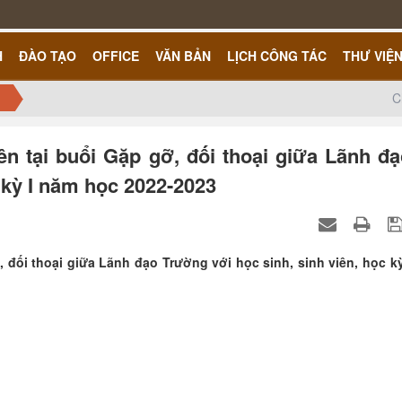
H
ĐÀO TẠO
OFFICE
VĂN BẢN
LỊCH CÔNG TÁC
THƯ VIỆ
C
iên tại buổi Gặp gỡ, đối thoại giữa Lãnh đ
 kỳ I năm học 2022-2023
ỡ, đối thoại giữa Lãnh đạo Trường với học sinh, sinh viên, học kỳ