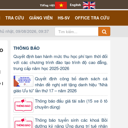
N
TRA CỨU
GIẢNG VIÊN
HS-SV
OFFICE TRA CỨU
hủ nhật, 09/08/2026, 09:37
ạo
THÔNG BÁO
Quyết định ban hành mức thu học phí tạm thời đối
với các chương trình đào tạo trình độ cao đẳng,
trung cấp năm học 2025-2026
Quyết định công bố danh sách cá
 I
nhân đề nghị xét tặng danh hiệu “Nhà
giáo Ưu tú” lần thứ 17 – năm 2026
Thông báo đấu giá tài sản (15 xe ô tô
chuyên dùng)
Thông báo tuyển sinh các khoá Bồi
dưỡng kỹ năng Ứng dụng trí tuệ nhân