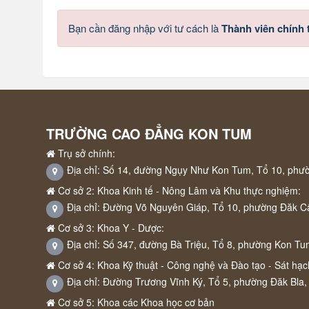
Bạn cần đăng nhập với tư cách là
Thành viên chính
TRƯỜNG CAO ĐẲNG KON TUM
Trụ sở chính:
Địa chỉ: Số 14, đường Ngụy Như Kon Tum, Tổ 10, phư
Cơ sở 2: Khoa Kinh tế - Nông Lâm và Khu thực nghiệm:
Địa chỉ: Đường Võ Nguyên Giáp, Tổ 10, phường Đăk C
Cơ sở 3: Khoa Y - Dược:
Địa chỉ: Số 347, đường Bà Triệu, Tổ 8, phường Kon Tu
Cơ sở 4: Khoa Kỹ thuật - Công nghệ và Đào tạo - Sát hạch
Địa chỉ: Đường Trương Vĩnh Ký, Tổ 5, phường Đăk Bla,
Cơ sở 5: Khoa các Khoa học cơ bản