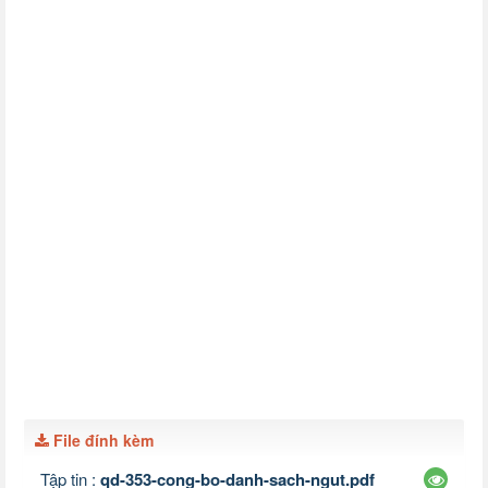
File đính kèm
Tập tin :
qd-353-cong-bo-danh-sach-ngut.pdf