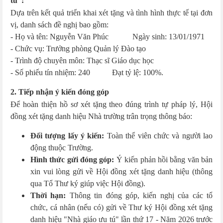
tú”:
Dựa trên kết quả triển khai xét tặng và tình hình thực tế tại đơn
vị, danh sách đề nghị bao gồm:
- Họ và tên: Nguyễn Văn Phúc Ngày sinh: 13/01/1971
- Chức vụ: Trưởng phòng Quản lý Đào tạo
- Trình độ chuyên môn: Thạc sĩ Giáo dục học
- Số phiếu tín nhiệm: 240 Đạt tỷ lệ: 100%.
2. Tiếp nhận ý kiến đóng góp
Để hoàn thiện hồ sơ xét tặng theo đúng trình tự pháp lý, Hội
đồng xét tặng danh hiệu Nhà trường trân trọng thông báo:
Đối tượng lấy ý kiến:
Toàn thể viên chức và người lao
động thuộc Trường.
Hình thức gửi đóng góp:
Ý kiến phản hồi bằng văn bản
xin vui lòng gửi về Hội đồng xét tặng danh hiệu (thông
qua Tổ Thư ký giúp việc Hội đồng).
Thời hạn:
Thông tin đóng góp, kiến nghị của các tổ
chức, cá nhân (nếu có) gửi về Thư ký Hội đồng xét tặng
danh hiệu "Nhà giáo ưu tú" lần thứ 17 - Năm 2026 trước