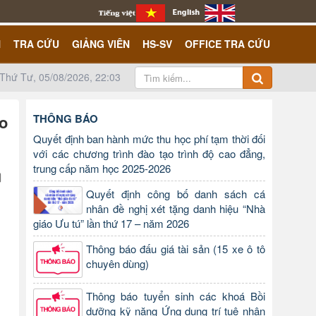
N
TRA CỨU
GIẢNG VIÊN
HS-SV
OFFICE TRA CỨU
Thứ Tư, 05/08/2026, 22:03
o
THÔNG BÁO
Quyết định ban hành mức thu học phí tạm thời đối
với các chương trình đào tạo trình độ cao đẳng,
trung cấp năm học 2025-2026
Quyết định công bố danh sách cá
nhân đề nghị xét tặng danh hiệu “Nhà
giáo Ưu tú” lần thứ 17 – năm 2026
Thông báo đấu giá tài sản (15 xe ô tô
chuyên dùng)
Thông báo tuyển sinh các khoá Bồi
dưỡng kỹ năng Ứng dụng trí tuệ nhân