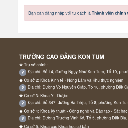
Bạn cần đăng nhập với tư cách là
Thành viên chính
TRƯỜNG CAO ĐẲNG KON TUM
Trụ sở chính:
Địa chỉ: Số 14, đường Ngụy Như Kon Tum, Tổ 10, phư
Cơ sở 2: Khoa Kinh tế - Nông Lâm và Khu thực nghiệm:
Địa chỉ: Đường Võ Nguyên Giáp, Tổ 10, phường Đăk C
Cơ sở 3: Khoa Y - Dược:
Địa chỉ: Số 347, đường Bà Triệu, Tổ 8, phường Kon Tu
Cơ sở 4: Khoa Kỹ thuật - Công nghệ và Đào tạo - Sát hạch
Địa chỉ: Đường Trương Vĩnh Ký, Tổ 5, phường Đăk Bla,
Cơ sở 5: Khoa các Khoa học cơ bản