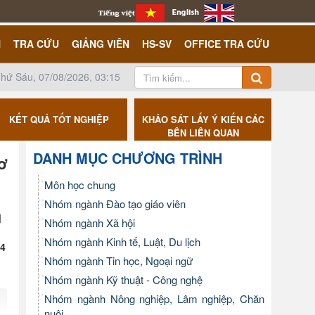
N
TRA CỨU
GIẢNG VIÊN
HS-SV
OFFICE TRA CỨU
hứ Sáu, 07/08/2026, 03:15
KẾT QUẢ TỐT NGHIỆP
KHẢO SÁT LẤY Ý KIẾN CÁC
CÔNG K
BÊN LIÊN QUAN
DANH MỤC CHƯƠNG TRÌNH
sơ
Môn học chung
Nhóm ngành Đào tạo giáo viên
Nhóm ngành Xã hội
Nhóm ngành Kinh tế, Luật, Du lịch
24
Nhóm ngành Tin học, Ngoại ngữ
Nhóm ngành Kỹ thuật - Công nghệ
Nhóm ngành Nông nghiệp, Lâm nghiệp, Chăn
nuôi