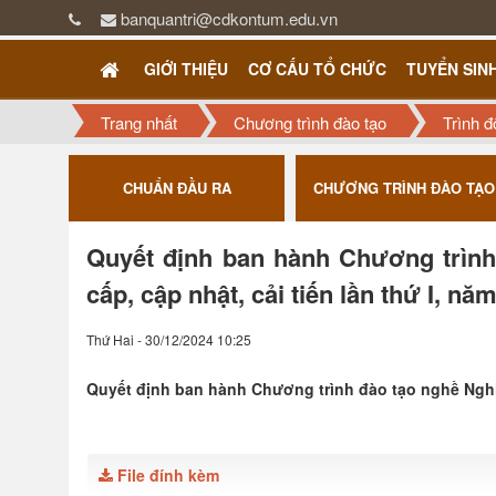
banquantri@cdkontum.edu.vn
GIỚI THIỆU
CƠ CẤU TỔ CHỨC
TUYỂN SIN
Trang nhất
Chương trình đào tạo
Trình đ
ƯỢNG
CHUẨN ĐẦU RA
CHƯƠNG TRÌNH ĐÀO TẠO
Quyết định ban hành Chương trình 
cấp, cập nhật, cải tiến lần thứ I, nă
Thứ Hai - 30/12/2024 10:25
Quyết định ban hành Chương trình đào tạo nghề Nghiệp 
File đính kèm