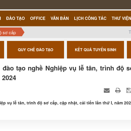
H
ĐÀO TẠO
OFFICE
VĂN BẢN
LỊCH CÔNG TÁC
THƯ VIỆ
T
ộ sơ cấp
QUY CHẾ ĐÀO TẠO
KẾT QUẢ TUYỂN SINH
đào tạo nghề Nghiệp vụ lễ tân, trình độ 
m 2024
vụ lễ tân, trình độ sơ cấp, cập nhật, cải tiến lần thứ I, năm 20