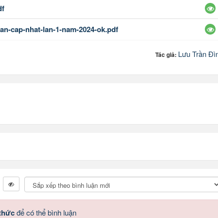
df
tan-cap-nhat-lan-1-nam-2024-ok.pdf
Lưu Trần Đì
Tác giả:
 thức
để có thể bình luận