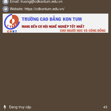
truong@cdkontum.edu.vn
Email:
https://cdkontum.edu.vn/
Website:
Đang truy cập
43