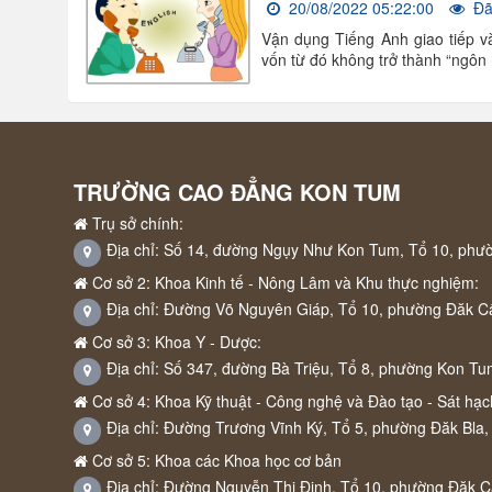
20/08/2022 05:22:00
Đã
Vận dụng Tiếng Anh giao tiếp v
vốn từ đó không trở thành “ngôn n
TRƯỜNG CAO ĐẲNG KON TUM
Trụ sở chính:
Địa chỉ: Số 14, đường Ngụy Như Kon Tum, Tổ 10, phư
Cơ sở 2: Khoa Kinh tế - Nông Lâm và Khu thực nghiệm:
Địa chỉ: Đường Võ Nguyên Giáp, Tổ 10, phường Đăk C
Cơ sở 3: Khoa Y - Dược:
Địa chỉ: Số 347, đường Bà Triệu, Tổ 8, phường Kon Tu
Cơ sở 4: Khoa Kỹ thuật - Công nghệ và Đào tạo - Sát hạch
Địa chỉ: Đường Trương Vĩnh Ký, Tổ 5, phường Đăk Bla,
Cơ sở 5: Khoa các Khoa học cơ bản
Địa chỉ: Đường Nguyễn Thị Định, Tổ 10, phường Đăk 