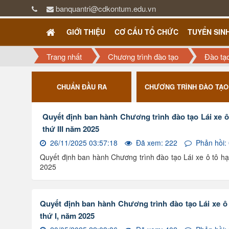
banquantri@cdkontum.edu.vn
GIỚI THIỆU
CƠ CẤU TỔ CHỨC
TUYỂN SIN
Trang nhất
Chương trình đào tạo
Đào tạ
ƯỢNG
CHUẨN ĐẦU RA
CHƯƠNG TRÌNH ĐÀO TẠO
Quyết định ban hành Chương trình đào tạo Lái xe ô 
thứ III năm 2025
26/11/2025 03:57:18
Đã xem: 222
Phản hồi:
Quyết định ban hành Chương trình đào tạo Lái xe ô tô hạn
2025
Quyết định ban hành Chương trình đào tạo Lái xe ô t
thứ I, năm 2025