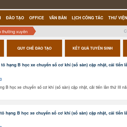
H
ĐÀO TẠO
OFFICE
VĂN BẢN
LỊCH CÔNG TÁC
THƯ VIỆ
C
o thường xuyên
QUY CHẾ ĐÀO TẠO
KẾT QUẢ TUYỂN SINH
tô hạng B học xe chuyển số cơ khí (số sàn) cập nhật, cải tiến l
 0
g B học xe chuyển số cơ khí (số sàn) cập nhật, cải tiến lần thứ III n
ô hạng B học xe chuyển số cơ khí (số sàn) cập nhật, cải tiến l