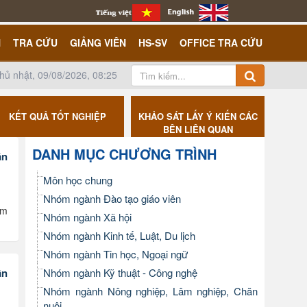
N
TRA CỨU
GIẢNG VIÊN
HS-SV
OFFICE TRA CỨU
hủ nhật, 09/08/2026, 08:25
KẾT QUẢ TỐT NGHIỆP
KHẢO SÁT LẤY Ý KIẾN CÁC
CÔNG K
BÊN LIÊN QUAN
DANH MỤC CHƯƠNG TRÌNH
ần
Môn học chung
Nhóm ngành Đào tạo giáo viên
ăm
Nhóm ngành Xã hội
Nhóm ngành Kinh tế, Luật, Du lịch
Nhóm ngành Tin học, Ngoại ngữ
ần
Nhóm ngành Kỹ thuật - Công nghệ
Nhóm ngành Nông nghiệp, Lâm nghiệp, Chăn
nuôi