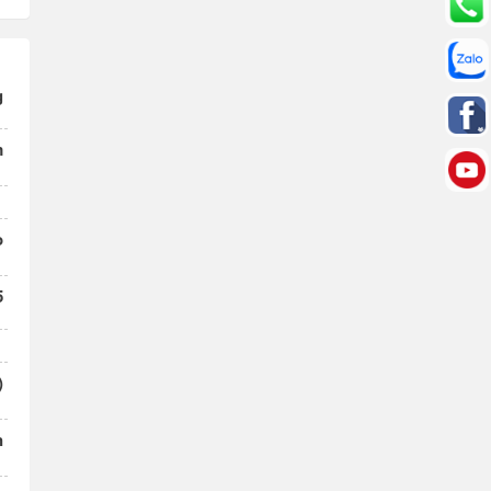
g
m
o
5
)
n