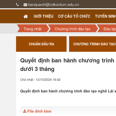
banquantri@cdkontum.edu.vn
GIỚI THIỆU
CƠ CẤU TỔ CHỨC
TUYỂN SIN
Trang nhất
Chương trình đào tạo
Đào tạ
ƯỢNG
CHUẨN ĐẦU RA
CHƯƠNG TRÌNH ĐÀO TẠO
Quyết định ban hành chương trình 
dưới 3 tháng
Chủ nhật - 13/10/2024 16:42
Quyết định ban hành chương trình đào tạo nghề Lái x
File đính kèm