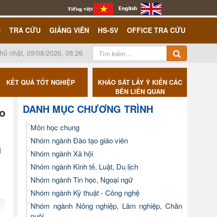
N
TRA CỨU
GIẢNG VIÊN
HS-SV
OFFICE TRA CỨU
hủ nhật, 09/08/2026, 08:26
KẾT QUẢ TỐT NGHIỆP
KHẢO SÁT LẤY Ý KIẾN CÁC
CÔNG K
BÊN LIÊN QUAN
DANH MỤC CHƯƠNG TRÌNH
ạo
Môn học chung
Nhóm ngành Đào tạo giáo viên
Nhóm ngành Xã hội
Nhóm ngành Kinh tế, Luật, Du lịch
Nhóm ngành Tin học, Ngoại ngữ
Nhóm ngành Kỹ thuật - Công nghệ
Nhóm ngành Nông nghiệp, Lâm nghiệp, Chăn
nuôi