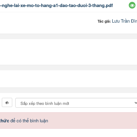
-nghe-lai-xe-mo-to-hang-a1-dao-tao-duoi-3-thang.pdf
Lưu Trần Đì
Tác giả:
 thức
để có thể bình luận