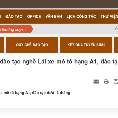
H
ĐÀO TẠO
OFFICE
VĂN BẢN
LỊCH CÔNG TÁC
THƯ VIỆ
C
o thường xuyên
QUY CHẾ ĐÀO TẠO
KẾT QUẢ TUYỂN SINH
đào tạo nghề Lái xe mô tô hạng A1, đào t
e mô tô hạng A1, đào tạo dưới 3 tháng