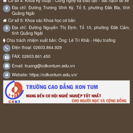
Cơ sở 4: Khoa Kỹ thuật - Công nghệ và Đào tạo - Sát hạch lái xe
Địa chỉ: Đường Trương Vĩnh Ký, Tổ 5, phường Đăk Bla, tỉnh
Quảng Ngãi
Cơ sở 5: Khoa các Khoa học cơ bản
Địa chỉ: Đường Nguyễn Thị Định, Tổ 10, phường Đăk Cấm,
tỉnh Quảng Ngãi
Chịu trách nhiệm xuất bản: Ông: Lê Trí Khải - Hiệu trưởng
Điện thoại: 02603.864.929
FAX: 02603.861.450
truong@cdkontum.edu.vn
Email:
https://cdkontum.edu.vn/
Website: