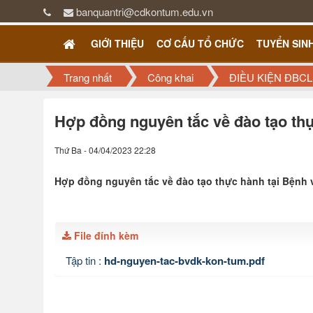
banquantri@cdkontum.edu.vn
GIỚI THIỆU
CƠ CẤU TỔ CHỨC
TUYỂN SIN
Trang nhất
Công khai
ĐIỀU KIỆN ĐBCL
Hợp đồng nguyên tắc về đào tạo th
Thứ Ba - 04/04/2023 22:28
Hợp đồng nguyên tắc về đào tạo thực hành tại Bệnh 
File đính kèm
Tập tin :
hd-nguyen-tac-bvdk-kon-tum.pdf