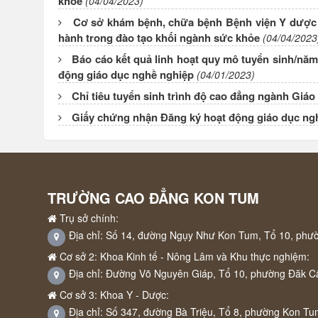
khỏe
(04/04/2023)
Cơ sở khám bệnh, chữa bệnh Bệnh viện Y dược c
hành trong đào tạo khối ngành sức khỏe
(04/04/2023
Báo cáo kết quả linh hoạt quy mô tuyển sinh/nă
động giáo dục nghề nghiệp
(04/01/2023)
Chỉ tiêu tuyển sinh trình độ cao đẳng ngành Giá
Giấy chứng nhận Đăng ký hoạt động giáo dục ng
TRƯỜNG CAO ĐẲNG KON TUM
Trụ sở chính:
Địa chỉ: Số 14, đường Ngụy Như Kon Tum, Tổ 10, phư
Cơ sở 2: Khoa Kinh tế - Nông Lâm và Khu thực nghiệm:
Địa chỉ: Đường Võ Nguyên Giáp, Tổ 10, phường Đăk C
Cơ sở 3: Khoa Y - Dược:
Địa chỉ: Số 347, đường Bà Triệu, Tổ 8, phường Kon Tu