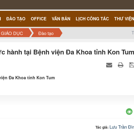
H
ĐÀO TẠO
OFFICE
VĂN BẢN
LỊCH CÔNG TÁC
THƯ VIỆ
T
 GIÁO DỤC
Đào tạo
ực hành tại Bệnh viện Đa Khoa tỉnh Kon Tu
viện Đa Khoa tỉnh Kon Tum
Lưu Trần Đì
Tác giả: