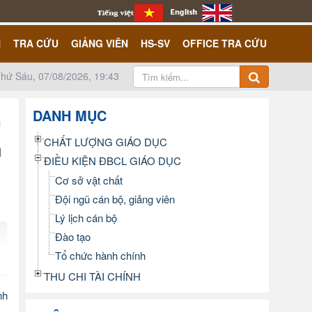
N
TRA CỨU
GIẢNG VIÊN
HS-SV
OFFICE TRA CỨU
hứ Sáu, 07/08/2026, 19:43
DANH MỤC
m
CHẤT LƯỢNG GIÁO DỤC
ĐIỀU KIỆN ĐBCL GIÁO DỤC
Cơ sở vật chất
Đội ngũ cán bộ, giảng viên
Lý lịch cán bộ
Đào tạo
Tổ chức hành chính
THU CHI TÀI CHÍNH
nh