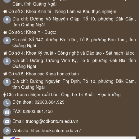
Cấm, tỉnh Quảng Ngãi
Cơ sở 2: Khoa Kinh tế - Nông Lâm và Khu thực nghiệm:
Địa chỉ: Đường Võ Nguyên Giáp, Tổ 10, phường Đăk Cấm,
tỉnh Quảng Ngãi
Cơ sở 3: Khoa Y - Dược:
Địa chỉ: Số 347, đường Bà Triệu, Tổ 8, phường Kon Tum, tỉnh
Quảng Ngãi
Cơ sở 4: Khoa Kỹ thuật - Công nghệ và Đào tạo - Sát hạch lái xe
Địa chỉ: Đường Trương Vĩnh Ký, Tổ 5, phường Đăk Bla, tỉnh
Quảng Ngãi
Cơ sở 5: Khoa các Khoa học cơ bản
Địa chỉ: Đường Nguyễn Thị Định, Tổ 10, phường Đăk Cấm,
tỉnh Quảng Ngãi
Chịu trách nhiệm xuất bản: Ông: Lê Trí Khải - Hiệu trưởng
Điện thoại: 02603.864.929
FAX: 02603.861.450
truong@cdkontum.edu.vn
Email:
https://cdkontum.edu.vn/
Website: