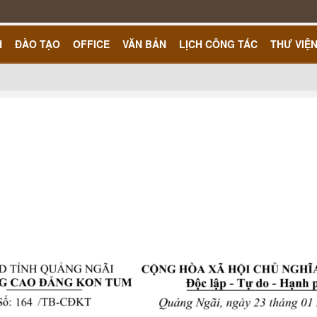
H
ĐÀO TẠO
OFFICE
VĂN BẢN
LỊCH CÔNG TÁC
THƯ VIỆ