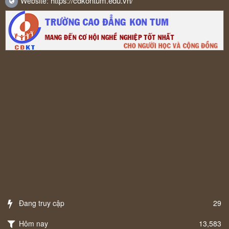
https://cdkontum.edu.vn/
Website:
Đang truy cập
29
Hôm nay
13,583