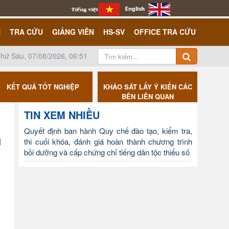
N
TRA CỨU
GIẢNG VIÊN
HS-SV
OFFICE TRA CỨU
hứ Sáu, 07/08/2026, 06:51
KẾT QUẢ TỐT NGHIỆP
KHẢO SÁT LẤY Ý KIẾN CÁC
CÔNG K
BÊN LIÊN QUAN
TIN XEM NHIỀU
Quyết định ban hành Quy chế đào tạo, kiểm tra,
thi cuối khóa, đánh giá hoàn thành chương trình
bồi dưỡng và cấp chứng chỉ tiếng dân tộc thiểu số