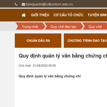
banquantri@cdkontum.edu.vn
GIỚI THIỆU
CƠ CẤU TỔ CHỨC
TUYỂN SIN
Trang nhất
Quy chế đào tạo
Quy chế
ƯỢNG
CHUẨN ĐẦU RA
CHƯƠNG TRÌNH ĐÀO TẠO
Quy định quản lý văn bằng chứng c
Chủ nhật - 21/08/2022 05:05
Quy định quản lý văn bằng chứng chỉ