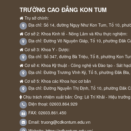
TRƯỜNG CAO ĐẲNG KON TUM
Trụ sở chính:
Địa chỉ: Số 14, đường Ngụy Như Kon Tum, Tổ 10, phư
Cơ sở 2: Khoa Kinh tế - Nông Lâm và Khu thực nghiệm:
Địa chỉ: Đường Võ Nguyên Giáp, Tổ 10, phường Đăk C
Cơ sở 3: Khoa Y - Dược:
Địa chỉ: Số 347, đường Bà Triệu, Tổ 8, phường Kon Tu
Cơ sở 4: Khoa Kỹ thuật - Công nghệ và Đào tạo - Sát hạch
Địa chỉ: Đường Trương Vĩnh Ký, Tổ 5, phường Đăk Bla,
Cơ sở 5: Khoa các Khoa học cơ bản
Địa chỉ: Đường Nguyễn Thị Định, Tổ 10, phường Đăk 
Chịu trách nhiệm xuất bản: Ông: Lê Trí Khải - Hiệu trưởng
Điện thoại: 02603.864.929
FAX: 02603.861.450
truong@cdkontum.edu.vn
Email:
https://cdkontum.edu.vn/
Website: