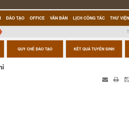
H
ĐÀO TẠO
OFFICE
VĂN BẢN
LỊCH CÔNG TÁC
THƯ VIỆ
T
QUY CHẾ ĐÀO TẠO
KẾT QUẢ TUYỂN SINH
hỉ