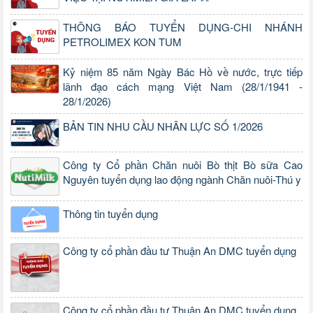
THÔNG BÁO TUYỂN DỤNG-CHI NHÁNH
PETROLIMEX KON TUM
Kỷ niệm 85 năm Ngày Bác Hồ về nước, trực tiếp
lãnh đạo cách mạng Việt Nam (28/1/1941 -
28/1/2026)
BẢN TIN NHU CẦU NHÂN LỰC SỐ 1/2026
Công ty Cổ phần Chăn nuôi Bò thịt Bò sữa Cao
Nguyên tuyển dụng lao động ngành Chăn nuôi-Thú y
Thông tin tuyển dụng
Công ty cổ phần đầu tư Thuận An DMC tuyển dụng
Công ty cổ phần đầu tư Thuận An DMC tuyển dụng