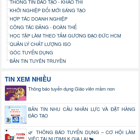
THÔNG TIN ĐÀO TẠO - KHẢO THÍ
KHỞI NGHIỆP ĐỔI MỚI SÁNG TẠO
HỢP TÁC DOANH NGHIỆP
CÔNG TÁC ĐẢNG - ĐOÀN THỂ
HỌC TẬP LÀM THEO TẤM GƯƠNG ĐẠO ĐỨC HCM
QUẢN LÝ CHẤT LƯỢNG ISO
GÓC TUYỂN DỤNG
BẢN TIN TUYÊN TRUYỀN
TIN XEM NHIỀU
Thông báo tuyển dụng Giáo viên mầm non
BẢN TIN NHU CẦU NHÂN LỰC VÀ ĐẶT HÀNG
ĐÀO TẠO
🌿 THÔNG BÁO TUYỂN DỤNG – CƠ HỘI LÀM
VIỆC TẠI NUTIMILK GIA LAI 🐄