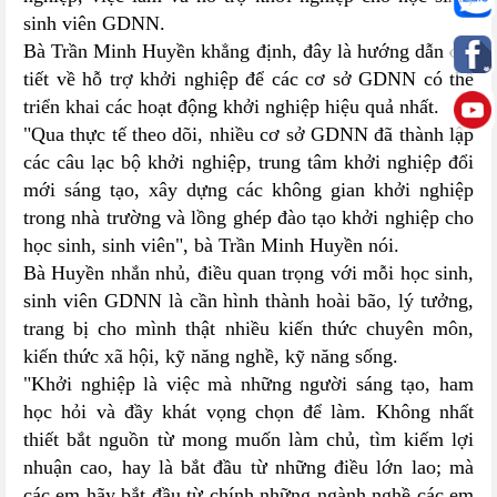
sinh viên GDNN.
Bà Trần Minh Huyền khẳng định, đây là hướng dẫn chi
tiết về hỗ trợ khởi nghiệp để các cơ sở GDNN có thể
triển khai các hoạt động khởi nghiệp hiệu quả nhất.
"Qua thực tế theo dõi, nhiều cơ sở GDNN đã thành lập
các câu lạc bộ khởi nghiệp, trung tâm khởi nghiệp đổi
mới sáng tạo, xây dựng các không gian khởi nghiệp
trong nhà trường và lồng ghép đào tạo khởi nghiệp cho
học sinh, sinh viên", bà Trần Minh Huyền nói.
Bà Huyền nhắn nhủ, điều quan trọng với mỗi học sinh,
sinh viên GDNN là cần hình thành hoài bão, lý tưởng,
trang bị cho mình thật nhiều kiến thức chuyên môn,
kiến thức xã hội, kỹ năng nghề, kỹ năng sống.
"Khởi nghiệp là việc mà những người sáng tạo, ham
học hỏi và đầy khát vọng chọn để làm. Không nhất
thiết bắt nguồn từ mong muốn làm chủ, tìm kiếm lợi
nhuận cao, hay là bắt đầu từ những điều lớn lao; mà
các em hãy bắt đầu từ chính những ngành nghề các em