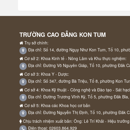
TRƯỜNG CAO ĐẲNG KON TUM
Trụ sở chính:
Địa chỉ: Số 14, đường Ngụy Như Kon Tum, Tổ 10, phư
Cơ sở 2: Khoa Kinh tế - Nông Lâm và Khu thực nghiệm:
Địa chỉ: Đường Võ Nguyên Giáp, Tổ 10, phường Đăk C
Cơ sở 3: Khoa Y - Dược:
Địa chỉ: Số 347, đường Bà Triệu, Tổ 8, phường Kon Tu
Cơ sở 4: Khoa Kỹ thuật - Công nghệ và Đào tạo - Sát hạch
Địa chỉ: Đường Trương Vĩnh Ký, Tổ 5, phường Đăk Bla,
Cơ sở 5: Khoa các Khoa học cơ bản
Địa chỉ: Đường Nguyễn Thị Định, Tổ 10, phường Đăk 
Chịu trách nhiệm xuất bản: Ông: Lê Trí Khải - Hiệu trưởng
Điện thoại: 02603.864.929