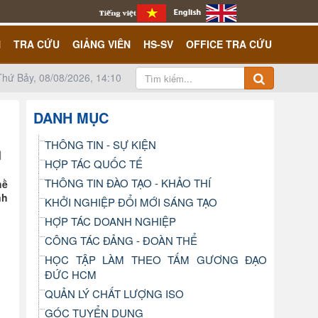
N
TRA CỨU
GIẢNG VIÊN
HS-SV
OFFICE TRA CỨU
Thứ Bảy, 08/08/2026, 14:10
DANH MỤC
THÔNG TIN - SỰ KIỆN
HỢP TÁC QUỐC TẾ
THÔNG TIN ĐÀO TẠO - KHẢO THÍ
hề
nh
KHỞI NGHIỆP ĐỔI MỚI SÁNG TẠO
HỢP TÁC DOANH NGHIỆP
CÔNG TÁC ĐẢNG - ĐOÀN THỂ
HỌC TẬP LÀM THEO TẤM GƯƠNG ĐẠO
ĐỨC HCM
QUẢN LÝ CHẤT LƯỢNG ISO
GÓC TUYỂN DỤNG