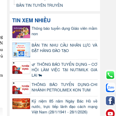
BẢN TIN TUYÊN TRUYỀN
TIN XEM NHIỀU
Thông báo tuyển dụng Giáo viên mầm
non
ng
CN
BẢN TIN NHU CẦU NHÂN LỰC VÀ
hu
ĐẶT HÀNG ĐÀO TẠO
và
🌿 THÔNG BÁO TUYỂN DỤNG – CƠ
HỘI LÀM VIỆC TẠI NUTIMILK GIA
LAI 🐄
àm
THÔNG BÁO TUYỂN DỤNG-CHI
NHÁNH PETROLIMEX KON TUM
Kỷ niệm 85 năm Ngày Bác Hồ về
nước, trực tiếp lãnh đạo cách mạng
Việt Nam (28/1/1941 - 28/1/2026)