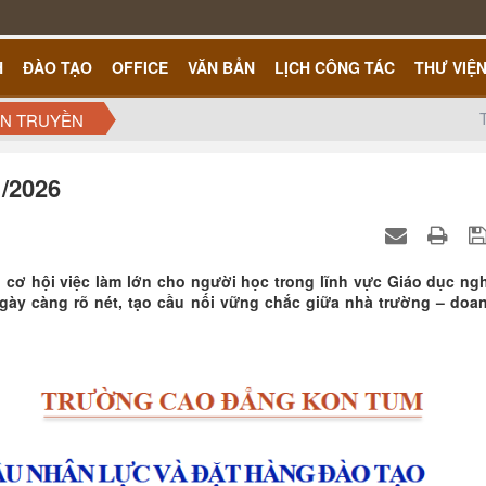
H
ĐÀO TẠO
OFFICE
VĂN BẢN
LỊCH CÔNG TÁC
THƯ VIỆ
ÊN TRUYỀN
/2026
 cơ hội việc làm lớn cho người học trong lĩnh vực Giáo dục ng
ày càng rõ nét, tạo cầu nối vững chắc giữa nhà trường – doa