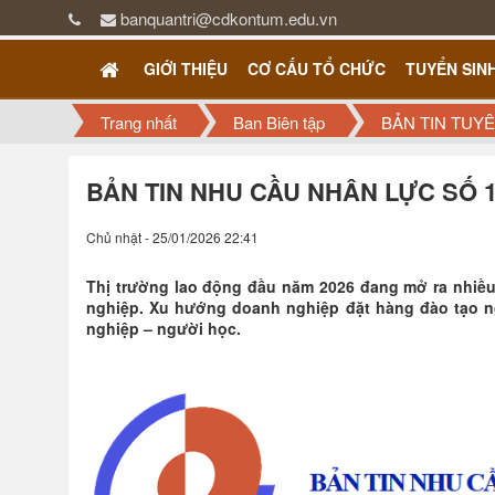
banquantri@cdkontum.edu.vn
GIỚI THIỆU
CƠ CẤU TỔ CHỨC
TUYỂN SIN
Trang nhất
Ban Biên tập
BẢN TIN TUY
BẢN TIN NHU CẦU NHÂN LỰC SỐ 1
Chủ nhật - 25/01/2026 22:41
Thị trường lao động đầu năm 2026 đang mở ra nhiều
nghiệp. Xu hướng doanh nghiệp đặt hàng đào tạo ng
nghiệp – người học.