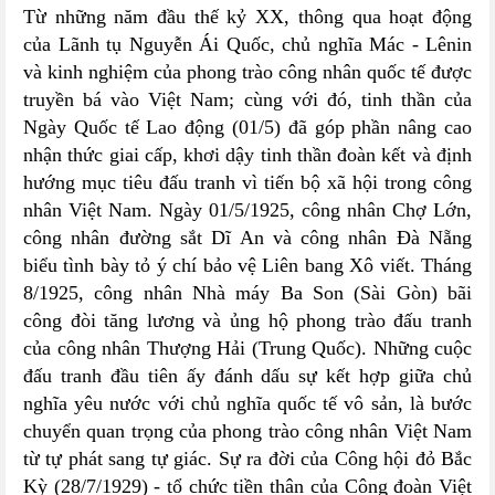
Từ những năm đầu thế kỷ XX, thông qua hoạt động
của Lãnh tụ Nguyễn Ái Quốc, chủ nghĩa Mác - Lênin
và kinh nghiệm của phong trào công nhân quốc tế được
truyền bá vào Việt Nam; cùng với đó, tinh thần của
Ngày Quốc tế Lao động (01/5) đã góp phần nâng cao
nhận thức giai cấp, khơi dậy tinh thần đoàn kết và định
hướng mục tiêu đấu tranh vì tiến bộ xã hội trong công
nhân Việt Nam. Ngày 01/5/1925, công nhân Chợ Lớn,
công nhân đường sắt Dĩ An và công nhân Đà Nẵng
biểu tình bày tỏ ý chí bảo vệ Liên bang Xô viết. Tháng
8/1925, công nhân Nhà máy Ba Son (Sài Gòn) bãi
công đòi tăng lương và ủng hộ phong trào đấu tranh
của công nhân Thượng Hải (Trung Quốc). Những cuộc
đấu tranh đầu tiên ấy đánh dấu sự kết hợp giữa chủ
nghĩa yêu nước với chủ nghĩa quốc tế vô sản, là bước
chuyển quan trọng của phong trào công nhân Việt Nam
từ tự phát sang tự giác. Sự ra đời của Công hội đỏ Bắc
Kỳ (28/7/1929) - tổ chức tiền thân của Công đoàn Việt