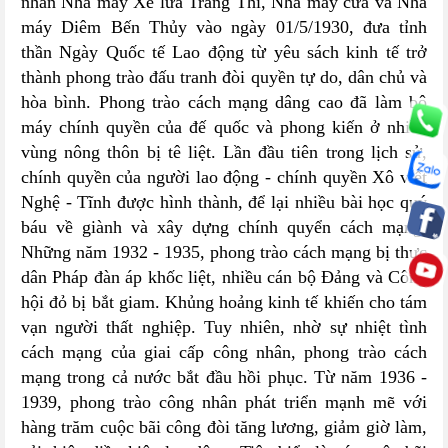
nhân Nhà máy Xe lửa Tràng Thi, Nhà máy cưa và Nhà
máy Diêm Bến Thủy vào ngày 01/5/1930, đưa tỉnh
thần Ngày Quốc tế Lao động từ yêu sách kinh tế trở
thành phong trào đấu tranh đòi quyền tự do, dân chủ và
hòa bình. Phong trào cách mạng dâng cao đã làm bộ
máy chính quyền của đế quốc và phong kiến ở nhiều
vùng nông thôn bị tê liệt. Lần đầu tiên trong lịch sử,
chính quyền của người lao động - chính quyền Xô viết
Nghệ - Tĩnh được hình thành, để lại nhiều bài học quý
báu về giành và xây dựng chính quyển cách mạng.
Những năm 1932 - 1935, phong trào cách mạng bị thực
dân Pháp đàn áp khốc liệt, nhiều cán bộ Đảng và Công
hội đỏ bị bắt giam. Khủng hoảng kinh tế khiến cho tám
vạn người thất nghiệp. Tuy nhiên, nhờ sự nhiệt tình
cách mạng của giai cấp công nhân, phong trào cách
mạng trong cả nước bắt đầu hồi phục. Từ năm 1936 -
1939, phong trào công nhân phát triển mạnh mẽ với
hàng trăm cuộc bãi công đòi tăng lương, giảm giờ làm,