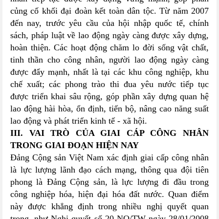
củng cố khối đại đoàn kết toàn dân tộc. Từ năm 2007
đến nay, trước yêu cầu của hội nhập quốc tế, chính
sách, pháp luật về lao động ngày càng được xây dựng,
hoàn thiện. Các hoạt động chăm lo đời sống vật chất,
tinh thần cho công nhân, người lao động ngày càng
được đẩy mạnh, nhất là tại các khu công nghiệp, khu
chế xuất; các phong trào thi đua yêu nước tiếp tục
được triển khai sâu rộng, góp phần xây dựng quan hệ
lao động hài hòa, ổn định, tiến bộ, nâng cao năng suất
lao động và phát triển kinh tế - xã hội.
III. VAI TRÒ CỦA GIAI CÁP CÔNG NHÂN
TRONG GIAI ĐOẠN HIỆN NAY
Đảng Cộng sản Việt Nam xác định giai cấp công nhân
là lực lượng lãnh đạo cách mạng, thông qua đội tiên
phong là Đảng Cộng sản, là lực lượng đi đầu trong
công nghiệp hóa, hiện đại hóa đất nước. Quan điểm
này được khẳng định trong nhiều nghị quyết quan
trọng, như Nghị quyết số 20-NQ/TW ngày 28/01/2008