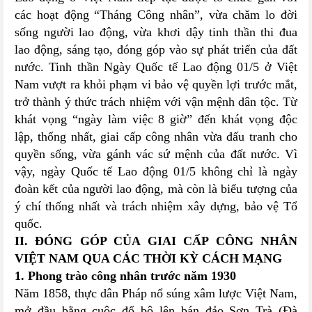
các hoạt động “Tháng Công nhân”, vừa chăm lo đời
sống người lao động, vừa khơi dậy tinh thần thi đua
lao động, sáng tạo, đóng góp vào sự phát triển của đất
nước. Tinh thần Ngày Quốc tế Lao động 01/5 ở Việt
Nam vượt ra khỏi phạm vi bảo vệ quyền lợi trước mắt,
trở thành ý thức trách nhiệm với vận mệnh dân tộc. Từ
khát vọng “ngày làm việc 8 giờ” đến khát vọng độc
lập, thống nhất, giai cấp công nhân vừa đấu tranh cho
quyền sống, vừa gánh vác sứ mệnh của đất nước. Vì
vậy, ngày Quốc tế Lao động 01/5 không chỉ là ngày
đoàn kết của người lao động, mà còn là biểu tượng của
ý chí thống nhất và trách nhiệm xây dựng, bảo vệ Tổ
quốc.
II. ĐÓNG GÓP CỦA GIAI CẤP CÔNG NHÂN
VIỆT NAM QUA CÁC THỜI KỲ CÁCH MẠNG
1. Phong trào công nhân trước năm 1930
Năm 1858, thực dân Pháp nổ súng xâm lược Việt Nam,
mở đầu bằng cuộc đổ bộ lên bán đảo Sơn Trà (Đà