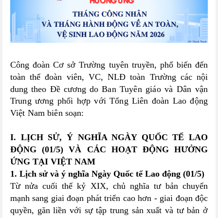
Công đoàn Cơ sở Trường tuyên truyền, phổ biến đến
toàn thể đoàn viên, VC, NLĐ toàn Trường các nội
dung theo Đề cương
do B
an
T
uyên giáo và
D
ân vận
T
rung ương
phối hợp với Tổng Liên đoàn Lao động
Việt Nam biên soạn
:
I. LỊCH SỬ, Ý NGHĨA NGÀY QUỐC TẾ LAO
ĐỘNG (01/5) VÀ CÁC HOẠT ĐỘNG HƯỞNG
ỨNG TẠI VIỆT NAM
1. Lịch sử và ý nghĩa Ngày Quốc tế Lao động (01/5)
Từ nửa cuối thế kỷ XIX, chủ nghĩa tư bản chuyển
mạnh sang giai đoạn phát triển cao hơn - giai đoạn độc
quyền, găn liền với sự tập trung sản xuất và tư bản ở