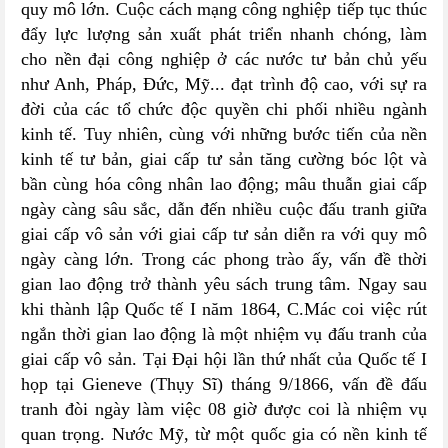
quy mô lớn. Cuộc cách mạng công nghiệp tiếp tục thúc
đẩy lực lượng sản xuất phát triển nhanh chóng, làm
cho nền đại công nghiệp ở các nước tư bản chủ yếu
như Anh, Pháp, Đức, Mỹ... đạt trình độ cao, với sự ra
đời của các tổ chức độc quyền chi phối nhiều ngành
kinh tế. Tuy nhiên, cùng với những bước tiến của nền
kinh tế tư bản, giai cấp tư sản tăng cường bóc lột và
bần cùng hóa công nhân lao động; mâu thuẫn giai cấp
ngày càng sâu sắc, dẫn đến nhiều cuộc đấu tranh giữa
giai cấp vô sản với giai cấp tư sản diễn ra với quy mô
ngày càng lớn. Trong các phong trào ấy, vấn đề thời
gian lao động trở thành yêu sách trung tâm. Ngay sau
khi thành lập Quốc tế I năm 1864, C.Mác coi việc rút
ngắn thời gian lao động là một nhiệm vụ đấu tranh của
giai cấp vô sản. Tại Đại hội lần thứ nhất của Quốc tế I
họp tại Gieneve (Thụy Sĩ) tháng 9/1866, vấn đề đấu
tranh đòi ngày làm việc 08 giờ được coi là nhiệm vụ
quan trọng. Nước Mỹ, từ một quốc gia có nền kinh tế