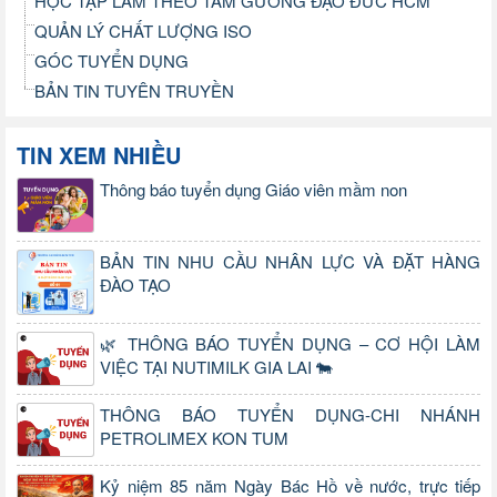
HỌC TẬP LÀM THEO TẤM GƯƠNG ĐẠO ĐỨC HCM
QUẢN LÝ CHẤT LƯỢNG ISO
GÓC TUYỂN DỤNG
BẢN TIN TUYÊN TRUYỀN
TIN XEM NHIỀU
Thông báo tuyển dụng Giáo viên mầm non
BẢN TIN NHU CẦU NHÂN LỰC VÀ ĐẶT HÀNG
ĐÀO TẠO
🌿 THÔNG BÁO TUYỂN DỤNG – CƠ HỘI LÀM
VIỆC TẠI NUTIMILK GIA LAI 🐄
THÔNG BÁO TUYỂN DỤNG-CHI NHÁNH
PETROLIMEX KON TUM
Kỷ niệm 85 năm Ngày Bác Hồ về nước, trực tiếp