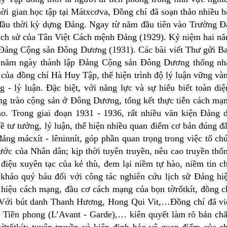
i gian học tập tại Mátxcơva, Đồng chí đã soạn thảo nhiều b
 đầu thời kỳ dựng Đảng. Ngay từ năm đầu tiên vào Trường Đ
Lịch sử của Tân Việt Cách mệnh Đảng (1929). Kỷ niệm hai n
a Đảng Cộng sản Đông Dương (1931). Các bài viết Thư gửi B
a năm ngày thành lập Đảng Cộng sản Đông Dương thống nh
 của đồng chí Hà Huy Tập, thể hiện trình độ lý luận vững và
 - lý luận. Đặc biệt, với năng lực và sự hiểu biết toàn diệ
ng trào cộng sản ở Đông Dương, tổng kết thực tiễn cách mạ
. Trong giai đoạn 1931 - 1936, rất nhiều văn kiện Đảng 
về tư tưởng, lý luận, thể hiện nhiều quan điểm cơ bản đúng đ
ng mácxít - lêninnít, góp phần quan trọng trong việc tổ ch
ước của Nhân dân; kịp thời tuyên truyền, nêu cao truyền thố
điệu xuyên tạc của kẻ thù, đem lại niềm tự hào, niềm tin c
khảo quý báu đối với công tác nghiên cứu lịch sử Đảng hi
ả hiệu cách mạng, đầu cơ cách mạng của bọn tờrốtkít, đồng c
. Với bút danh Thanh Hương, Hong Qui Vit,…Đồng chí đã vi
, Tiền phong (L’Avant - Garde),… kiên quyết làm rõ bản chấ