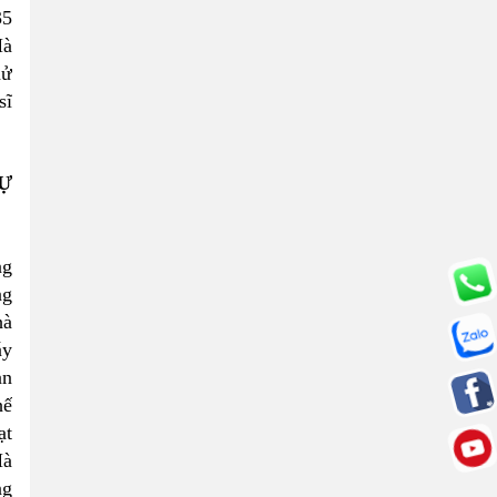
35
Hà
hử
sĩ
SỰ
ng
ng
hà
áy
an
hế
ạt
Hà
ng