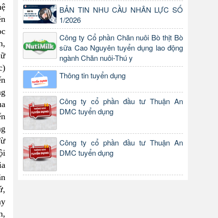
hệ
BẢN TIN NHU CẦU NHÂN LỰC SỐ
ên
1/2026
ọc
Công ty Cổ phần Chăn nuôi Bò thịt Bò
h,
sữa Cao Nguyên tuyển dụng lao động
hữ
ngành Chăn nuôi-Thú y
c)
Thông tin tuyển dụng
ến
ng
Công ty cổ phần đầu tư Thuận An
ủa
DMC tuyển dụng
ến
ng
Từ
Công ty cổ phần đầu tư Thuận An
DMC tuyển dụng
ội
ia
ân
ứ,
ày
n,