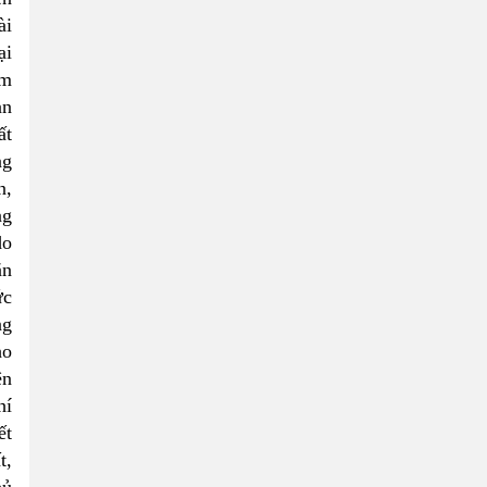
ài
ại
ăm
an
ất
ng
n,
ng
do
ắn
ức
ng
ho
ện
hí
ết
t,