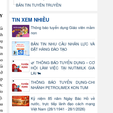
BẢN TIN TUYÊN TRUYỀN
Y
TIN XEM NHIỀU
Thông báo tuyển dụng Giáo viên mầm
Hà
non
nh
hụ
BẢN TIN NHU CẦU NHÂN LỰC VÀ
ớn
ĐẶT HÀNG ĐÀO TẠO
ân
ào
🌿 THÔNG BÁO TUYỂN DỤNG – CƠ
Hà
HỘI LÀM VIỆC TẠI NUTIMILK GIA
 ở
LAI 🐄
ập
THÔNG BÁO TUYỂN DỤNG-CHI
ợc
NHÁNH PETROLIMEX KON TUM
do
).
Kỷ niệm 85 năm Ngày Bác Hồ về
nước, trực tiếp lãnh đạo cách mạng
ủa
Việt Nam (28/1/1941 - 28/1/2026)
ền