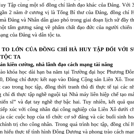
Huy Tập cùng một số đồng chí lãnh đạo khác của Đảng. Với 
 gần 2 năm ở cương vị là Tổng Bí thư của Đảng, đồng chí 
 mà Đảng và Nhân dân giao phó trong giai đoạn lịch sử đầy t
 một tấm gương sáng về phẩm chất đạo đức của người chiến 
mạng của Đảng và dân tộc ta.
TO LỚN CỦA ĐỒNG CHÍ HÀ HUY TẬP ĐỐI VỚI 
 TỘC TA
sản kiên cường, nhà lãnh đạo cách mạng tài năng
ào khóa học dài hạn ba năm tại Trường đại học Phương Đô
0, Đồng chí được kết nạp vào Đảng Cộng sản Liên Xô. Tro
 cao trong học tập, đồng thời tranh thủ đi thực tế tại các n
chí đi thực tập nghề nguội tại Nhà máy liên hiệp chế tạo m
ến sĩ” và đạt tay nghề thợ bậc hai. Tuy nhiên, kết quả qu
tiếp xúc với công nhân đại công nghiệp của Liên Xô dưới c
gia các cuộc họp của tổ chức cơ sở đảng và các buổi sinh ho
hính trị cho công nhân. Trong quá trình học tập, đồng chí 
ìm hiểu thực tế tình hình Đông Dương và phong trào cách mạ