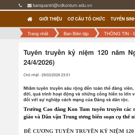
banquantri@cdkontum.edu.vn
GIỚI THIỆU
CƠ CẤU TỔ CHỨC
TUYỂN SIN
Trang nhất
Ban Biên tập
THÔNG TIN - 
Tuyên truyền kỷ niệm 120 năm Ng
24/4/2026)
Chủ nhật - 29/03/2026 23:51
Nhằm tuyên truyền sâu rộng đến toàn thể đảng viên,
đời, quá trình hoạt động và những cống hiến to lớn
đối với sự nghiệp cách mạng của Đảng và dân tộc.
Trường Cao đẳng Kon Tum tuyên truyền các n
giáo và Dân vận Trung ương biên soạn cụ thể n
ĐỀ CƯƠNG TUYÊN TRUYỀN KỶ NIỆM 120 N