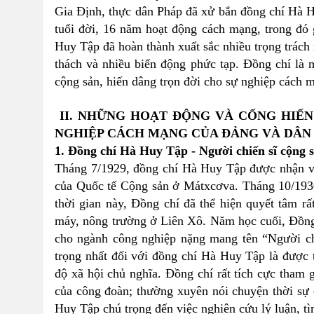
Gia Định, thực dân Pháp đã xử bắn đồng chí Hà 
tuổi đời, 16 năm hoạt động cách mạng, trong đó
Huy Tập đã hoàn thành xuất sắc nhiều trọng trách
thách và nhiều biến động phức tạp. Đồng chí là
cộng sản, hiến dâng trọn đời cho sự nghiệp cách 
II. NHỮNG HOẠT ĐỘNG VÀ CỐNG HIẾN 
NGHIỆP CÁCH MẠNG CỦA ĐẢNG VÀ DÂN
1. Đồng chí Hà Huy Tập - Người chiến sĩ cộng 
Tháng 7/1929, đồng chí Hà Huy Tập được nhận v
của Quốc tế Cộng sản ở Mátxcơva. Tháng 10/193
thời gian này, Đồng chí đã thể hiện quyết tâm rất
máy, nông trường ở Liên Xô. Năm học cuối, Đồng 
cho ngành công nghiệp nặng mang tên “Người chi
trọng nhất đối với đồng chí Hà Huy Tập là được 
độ xã hội chủ nghĩa. Đồng chí rất tích cực tham 
của công đoàn; thường xuyên nói chuyện thời sự c
Huy Tập chú trọng đến việc nghiên cứu lý luận, t