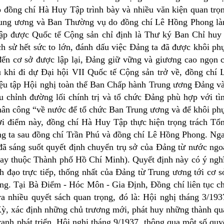
do đồng chí Hà Huy Tập trình bày và nhiều văn kiện quan trọ
rung ương và Ban Thường vụ do đồng chí Lê Hồng Phong l
p được Quốc tế Cộng sản chỉ định là Thư ký Ban Chỉ huy
ch sử hết sức to lớn, đánh dấu việc Đảng ta đã được khôi ph
đến cơ sở được lập lại, Đảng giữ vững và giương cao ngọn 
 khi đi dự Đại hội VII Quốc tế Cộng sản trở về, đồng chí 
ệu tập Hội nghị toàn thể Ban Chấp hành Trung ương Đảng v
 chỉnh đường lối chính trị và tổ chức Đảng phù hợp với tì
ân công “về nước để tổ chức Ban Trung ương và để khôi ph
hời điểm này, đồng chí Hà Huy Tập thực hiện trọng trách Tổ
ng ta sau đồng chí Trần Phú và đồng chí Lê Hồng Phong. Ng
đã sáng suốt quyết định chuyển trụ sở của Đảng từ nước ngo
ay thuộc Thành phố Hồ Chí Minh). Quyết định này có ý ngh
h đạo trực tiếp, thống nhất của Đảng từ Trung ương tới cơ s
ạng. Tại Bà Điểm - Hóc Môn - Gia Định, Đồng chí liên tục c
a nhiều quyết sách quan trọng, đó là: Hội nghị tháng 3/193
ỳ, xác định những chủ trương mới, phát huy những thành qu
anh phát triển. Hội nghị tháng 9/1937, thông qua một số quy