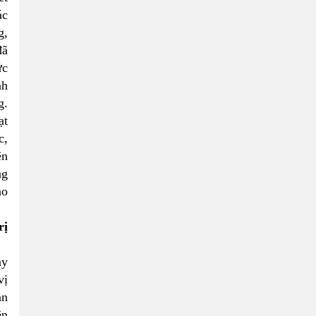
ác
g,
đã
ức
nh
g.
ạt
c,
ện
ng
ảo
rị
ạy
vị
an
ên