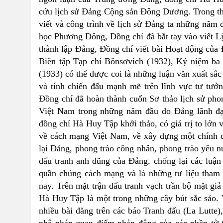
cứu lịch sử Đảng Cộng sản Đông Dương. Trong thờ
viết và công trình về lịch sử Đảng ta những năm
học Phương Đông, Đồng chí đã bắt tay vào viết 
thành lập Đảng, Đồng chí viết bài Hoạt động củ
Biên tập Tạp chí Bônsơvích (1932), Kỷ niệm b
(1933) có thể được coi là những luận văn xuất sắc
và tính chiến đấu mạnh mẽ trên lĩnh vực tư tưởng
Đồng chí đã hoàn thành cuốn Sơ thảo lịch sử pho
Việt Nam trong những năm đầu do Đảng lãnh đạo
đồng chí Hà Huy Tập khởi thảo, có giá trị to lớn 
về cách mạng Việt Nam, về xây dựng một chính đả
lại Đảng, phong trào công nhân, phong trào yêu n
đấu tranh anh dũng của Đảng, chống lại các luận 
quần chúng cách mạng và là những tư liệu tham 
nay. Trên mặt trận đấu tranh vạch trần bộ mặt gi
Hà Huy Tập là một trong những cây bút sắc sảo
nhiều bài đăng trên các báo Tranh đấu (La Lutte)