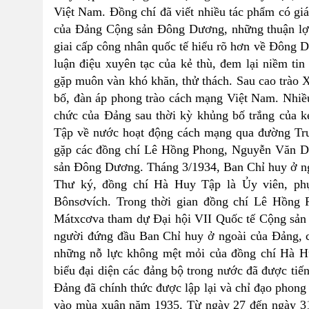
Việt Nam. Đồng chí đã viết nhiều tác phẩm có giá 
của Đảng Cộng sản Đông Dương, những thuận lợi
giai cấp công nhân quốc tế hiểu rõ hơn về Đông
luận điệu xuyên tạc của kẻ thù, đem lại niềm t
gặp muôn vàn khó khăn, thử thách. Sau cao trào X
bố, đàn áp phong trào cách mạng Việt Nam. Nhiều
chức của Đảng sau thời kỳ khủng bố trắng của k
Tập về nước hoạt động cách mạng qua đường Tru
gặp các đồng chí Lê Hồng Phong, Nguyễn Văn Dự
sản Đông Dương. Tháng 3/1934, Ban Chỉ huy ở n
Thư ký, đồng chí Hà Huy Tập là Ủy viên, phụ
Bônsơvích. Trong thời gian đồng chí Lê Hồng
Mátxcơva tham dự Đại hội VII Quốc tế Cộng sản 
người đứng đầu Ban Chỉ huy ở ngoài của Đảng, c
những nỗ lực không mệt mỏi của đồng chí Hà Hu
biểu đại diện các đảng bộ trong nước đã được tiế
Đảng đã chính thức được lập lại và chỉ đạo phong 
vào mùa xuân năm 1935. Từ ngày 27 đến ngày 31