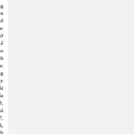
ng
àm
 ở
ục
cờ
Lê
ào
nh
ục
ng
ay
ài
ĩa
ở,
hủ
7,
ả,
ết