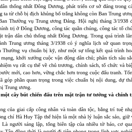
 dân thống nhất Đông Dương, phát triển cơ sở đảng trong c
 ta từ chỗ bị địch khủng bố trắng không còn Ban Trung ươn
 Ban Thường vụ Trung ương Đảng. Hội nghị tháng 3/1938 
chính trị ở Đông Dương, công tác quần chúng, công tác tổ ch
ặt trận dân chủ thống nhất Đông Dương. Trong quá trình lã
h Trung ương tháng 3/1938 có ý nghĩa lịch sử quan trọn
 Thường vụ chuẩn bị kỹ, như một sự tổng kết quá trình ho
h mạng, khởi xướng cuộc vận động dân chủ; phân tích sâu sắ
hiệm vụ rất cụ thể về chủ trương, chính sách, tổ chức và bi
 bước mới, cao hơn, vững chắc hơn trong cuộc đấu tranh. Tổ
ã góp phần quan trọng trong việc chuẩn bị nội dung, dự th
ghị Trung ương.
 một cây bút chiến đấu trên mặt trận tư tưởng và chính t
ng của giai cấp công nhân và toàn dân tộc, bằng trí tuệ nh
ồng chí Hà Huy Tập thể hiện là một nhà lý luận sắc sảo, giữ 
. Là người sáng lập, tổng biên tập của nhiều tờ báo, cơ qu
 Tập đồng thời là người đi tiên phong trong lĩnh vực nghi