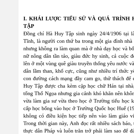
I. KHÁI LƯỢC TIỂU SỬ VÀ QUÁ TRÌN
TẬP
Đồng chí Hà Huy Tập sinh ngày 24/4/1906 tại 
Tĩnh, là người con thứ ba trong một gia đình n
nhưng không ra làm quan mà ở nhà dạy học và bố
nữ nông dân tần tảo, giàu đức hy sinh, cả cuộc đ
lên ở một vùng quê giàu truyền thống yêu nước và
dân lầm than, khổ cực, cũng như nhiều trí thức
con đường cách mạng đầy cam go, thử thách để c
Huy Tập được cha kèm cặp học chữ Hán tại nhà, 
tổng Thổ Ngọa nhưng gia cảnh khó khăn nên khô
vừa làm gia sư vừa theo học ở Trường tiểu học ki
cấp học bổng vào học ở Trường Quốc học Huế (19
không có điều kiện học tiếp nên vào làm giáo v
Trong thời gian này, Anh đọc rất nhiều sách báo,
thực dân Pháp và luôn trăn trở phải làm sao để