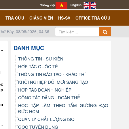
N
TRA CỨU
GIẢNG VIÊN
HS-SV
OFFICE TRA CỨU
Thứ Bảy, 08/08/2026, 04:36
DANH MỤC
-
THÔNG TIN - SỰ KIỆN
HỢP TÁC QUỐC TẾ
THÔNG TIN ĐÀO TẠO - KHẢO THÍ
KHỞI NGHIỆP ĐỔI MỚI SÁNG TẠO
ộc
ập
HỢP TÁC DOANH NGHIỆP
CÔNG TÁC ĐẢNG - ĐOÀN THỂ
ên
HỌC TẬP LÀM THEO TẤM GƯƠNG ĐẠO
ĐỨC HCM
QUẢN LÝ CHẤT LƯỢNG ISO
 -
GÓC TUYỂN DỤNG