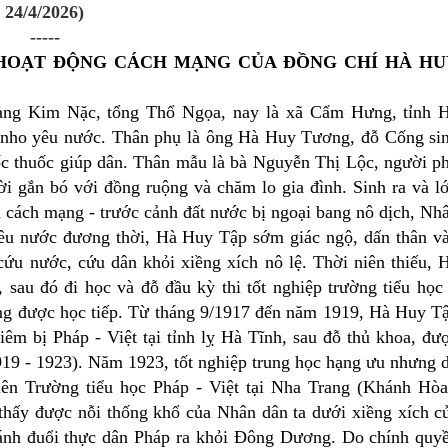
24/4/2026)
-----
H HOẠT ĐỘNG CÁCH MẠNG CỦA ĐỒNG CHÍ HÀ HU
làng Kim Nặc, tổng Thổ Ngọa, nay là xã Cẩm Hưng, tỉnh 
hà nho yêu nước. Thân phụ là ông Hà Huy Tương, đỗ Cống si
c thuốc giúp dân. Thân mẫu là bà Nguyễn Thị Lộc, người p
ời gắn bó với đồng ruộng và chăm lo gia đình. Sinh ra và l
 cách mạng - trước cảnh đất nước bị ngoại bang nô dịch, Nh
 yêu nước đương thời, Hà Huy Tập sớm giác ngộ, dấn thân v
ứu nước, cứu dân khỏi xiềng xích nô lệ. Thời niên thiếu, 
sau đó đi học và đỗ đầu kỳ thi tốt nghiệp trường tiểu học
ng được học tiếp. Từ tháng 9/1917 đến năm 1919, Hà Huy T
êm bị Pháp - Việt tại tỉnh lỵ Hà Tĩnh, sau đỗ thủ khoa, đư
19 - 1923). Năm 1923, tốt nghiệp trung học hạng ưu nhưng 
iên Trường tiểu học Pháp - Việt tại Nha Trang (Khánh Hòa
 thấy được nỗi thống khổ của Nhân dân ta dưới xiềng xích c
 đánh đuổi thực dân Pháp ra khỏi Đông Dương. Do chính quy