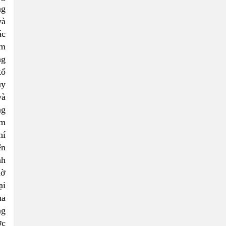
ng
và
ác
am
ng
tổ
uy
và
ng
àm
hí
ến
nh
hờ
ại
ủa
ng
ợc