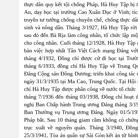
thực dân quy kết tội chống Pháp, Hà Huy Tập bị
An, dạy học tại trường Cao Xuân Dục ở Vinh; tí
truyền tư tưởng chống chuyên chế, chống thực dâ
sinh và nông dân. Tháng 3/1927, Hà Huy Tập rời 
sau đó đến Bà Rịa làm công nhân, tổ chức lập mộ
cho công nhân. Cuối tháng 12/1928, Hà Huy Tập
bàn việc hợp nhất Tân Việt Cách mạng Đảng vớ
tháng 4/1932, Đồng chí được cử đi học tại Tr
tháng 6/1933, đồng chí Hà Huy Tập về Trung Qu
Đảng Cộng sản Đông Dương; triển khai công tác c
ngày 31/3/1935 tại Ma Cao, Trung Quốc. Tại Hội
chí Hà Huy Tập được phân công về nước tổ chức 
tháng 7/1936 đến tháng 03/1938, Đồng chí hoạt
nghị Ban Chấp hành Trung ương Đảng tháng 3/19
Ban Thường vụ Trung ương Đảng. Ngày 01/5/1938
Pháp bắt. Sau 10 tháng giam cầm không có chứng c
trục xuất về nguyên quán. Tháng 3/1940, Đồn
25/3/1941, Tòa án quân sự Sài Gòn kết án tử hìn