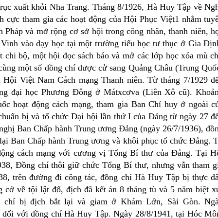
 trục xuất khỏi Nha Trang. Tháng 8/1926, Hà Huy Tập về Ng
ch cực tham gia các hoạt động của Hội Phục Việt1 nhằm tuy
n Pháp và mở rộng cơ sở hội trong công nhân, thanh niên, h
Vinh vào dạy học tại một trường tiểu học tư thục ở Gia Địn
t chi bộ, một hội đọc sách báo và mở các lớp học xóa mù c
 cùng một số đồng chí được cử sang Quảng Châu (Trung Quố
i Hội Việt Nam Cách mạng Thanh niên. Từ tháng 7/1929 đ
ường đại học Phương Đông ở Mátxcơva (Liên Xô cũ). Khoả
ốc hoạt động cách mạng, tham gia Ban Chỉ huy ở ngoài c
huẩn bị và tổ chức Đại hội lần thứ I của Đảng từ ngày 27 đ
 nghị Ban Chấp hành Trung ương Đảng (ngày 26/7/1936), đồ
lại Ban Chấp hành Trung ương và khôi phục tổ chức Đảng. 
 động cách mạng với cương vị Tổng Bí thư của Đảng. Tại H
38, Đồng chí thôi giữ chức Tổng Bí thư, nhưng vẫn tham g
, trên đường đi công tác, đồng chí Hà Huy Tập bị thực d
ớ về tội lật đổ, địch đã kết án 8 tháng tù và 5 năm biệt x
g chí bị địch bắt lại và giam ở Khám Lớn, Sài Gòn. Ng
h đối với đồng chí Hà Huy Tập. Ngày 28/8/1941, tại Hóc Mô