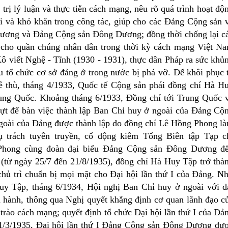
trị lý luận và thực tiễn cách mạng, nêu rõ quá trình hoạt độ
 và khó khăn trong công tác, giúp cho các Đảng Cộng sản 
 Dương và Đảng Cộng sản Đông Dương; đồng thời chống lại c
in cho quần chúng nhân dân trong thời kỳ cách mạng Việt N
ô viết Nghệ - Tĩnh (1930 - 1931), thực dân Pháp ra sức khủ
 tổ chức cơ sở đảng ở trong nước bị phá vỡ. Để khôi phục 
ẻ thù, tháng 4/1933, Quốc tế Cộng sản phái đồng chí Hà H
ng Quốc. Khoảng tháng 6/1933, Đồng chí tới Trung Quốc 
t để bàn việc thành lập Ban Chỉ huy ở ngoài của Đảng Cộ
goài của Đảng được thành lập do đồng chí Lê Hồng Phong l
 trách tuyên truyền, cổ động kiêm Tổng Biên tập Tạp c
 Phong cùng đoàn đại biểu Đảng Cộng sản Đông Dương đ
(từ ngày 25/7 đến 21/8/1935), đồng chí Hà Huy Tập trở thà
hủ trì chuẩn bị mọi mặt cho Đại hội lần thứ I của Đảng. N
y Tập, tháng 6/1934, Hội nghị Ban Chỉ huy ở ngoài với đ
n hành, thông qua Nghị quyết khẳng định cơ quan lãnh đạo c
trào cách mạng; quyết định tổ chức Đại hội lần thứ I của Đả
/3/1935, Đại hội lần thứ I Đảng Cộng sản Đông Dương đư