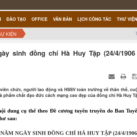
H
ĐÀO TẠO
OFFICE
VĂN BẢN
LỊCH CÔNG TÁC
THƯ VIỆ
SỰ KIỆN
ày sinh đồng chí Hà Huy Tập (24/4/1906 
 viên chức, người lao động và HSSV toàn trường về thân thế, cu
 và phẩm chất đạo đức cách mạng cao đẹp của đồng chí Hà Huy T
ội dung cụ thể theo Đề cương tuyên truyền do Ban Tuy
hư sau:
ĂM NGÀY SINH ĐỒNG CHÍ HÀ HUY TẬP (24/4/1906