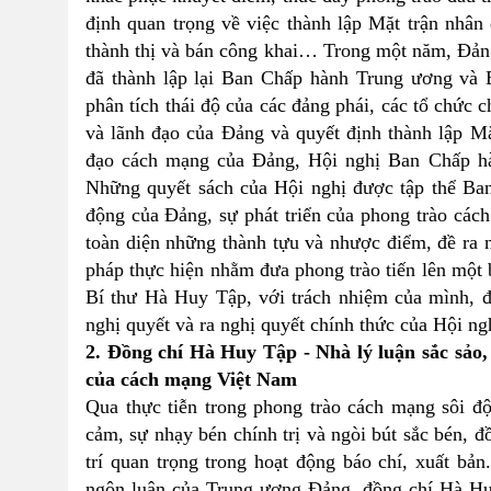
định quan trọng về việc thành lập Mặt trận nhân
thành thị và bán công khai… Trong một năm, Đảng
đã thành lập lại Ban Chấp hành Trung ương và
phân tích thái độ của các đảng phái, các tổ chức 
và lãnh đạo của Đảng và quyết định thành lập M
đạo cách mạng của Đảng, Hội nghị Ban Chấp hàn
Những quyết sách của Hội nghị được tập thể Ban
động của Đảng, sự phát triển của phong trào các
toàn diện những thành tựu và nhược điểm, đề ra n
pháp thực hiện nhằm đưa phong trào tiến lên một
Bí thư Hà Huy Tập, với trách nhiệm của mình, đ
nghị quyết và ra nghị quyết chính thức của Hội n
2. Đồng chí Hà Huy Tập - Nhà lý luận sắc sảo,
của cách mạng Việt Nam
Qua thực tiễn trong phong trào cách mạng sôi độ
cảm, sự nhạy bén chính trị và ngòi bút sắc bén, đ
trí quan trọng trong hoạt động báo chí, xuất bản
ngôn luận của Trung ương Đảng, đồng chí Hà Huy