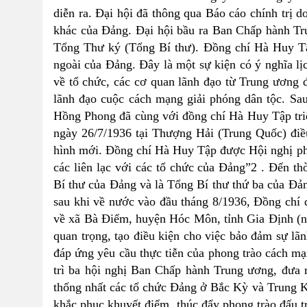
diễn ra. Đại hội đã thông qua Báo cáo chính trị 
khác của Đảng. Đại hội bầu ra Ban Chấp hành T
Tổng Thư ký (Tổng Bí thư). Đồng chí Hà Huy Tậ
ngoài của Đảng. Đây là một sự kiện có ý nghĩa lị
về tổ chức, các cơ quan lãnh đạo từ Trung ương 
lãnh đạo cuộc cách mạng giải phóng dân tộc. Sau
Hồng Phong đã cùng với đồng chí Hà Huy Tập tri
ngày 26/7/1936 tại Thượng Hải (Trung Quốc) điều
hình mới. Đồng chí Hà Huy Tập được Hội nghị ph
các liên lạc với các tổ chức của Đảng”2 . Đến t
Bí thư của Đảng và là Tổng Bí thư thứ ba của Đả
sau khi về nước vào đầu tháng 8/1936, Đồng chí 
về xã Bà Điểm, huyện Hóc Môn, tỉnh Gia Định (n
quan trọng, tạo điều kiện cho việc bảo đảm sự lãn
đáp ứng yêu cầu thực tiễn của phong trào cách m
trì ba hội nghị Ban Chấp hành Trung ương, đưa r
thống nhất các tổ chức Đảng ở Bắc Kỳ và Trung K
khắc phục khuyết điểm, thúc đẩy phong trào đấu tr