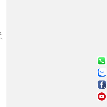
g,
ện