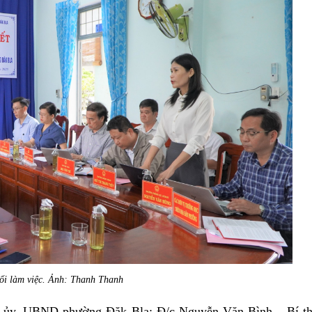
ổi làm việc. Ảnh: Thanh Thanh
g ủy, UBND phường Đăk Bla: Đ/c Nguyễn Văn Bình – Bí t