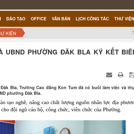
H
ĐÀO TẠO
OFFICE
VĂN BẢN
LỊCH CÔNG TÁC
THƯ VIỆ
T
SỰ KIỆN
À UBND PHƯỜNG ĐĂK BLA KÝ KẾT BIÊ
 Đăk Bla, Trường Cao đẳng Kon Tum đã có buổi làm việc và th
UBND phường Đăk Bla.
ào tạo nghề, nâng cao chất lượng nguồn nhân lực địa phươ
c cho đội ngũ cán bộ, công chức, viên chức của Phường.