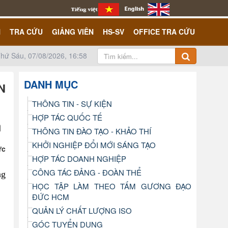
N
TRA CỨU
GIẢNG VIÊN
HS-SV
OFFICE TRA CỨU
hứ Sáu, 07/08/2026, 16:58
DANH MỤC
N
THÔNG TIN - SỰ KIỆN
HỢP TÁC QUỐC TẾ
THÔNG TIN ĐÀO TẠO - KHẢO THÍ
KHỞI NGHIỆP ĐỔI MỚI SÁNG TẠO
ực
HỢP TÁC DOANH NGHIỆP
CÔNG TÁC ĐẢNG - ĐOÀN THỂ
ng
HỌC TẬP LÀM THEO TẤM GƯƠNG ĐẠO
ĐỨC HCM
QUẢN LÝ CHẤT LƯỢNG ISO
GÓC TUYỂN DỤNG