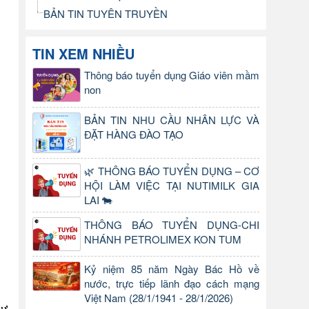
BẢN TIN TUYÊN TRUYỀN
TIN XEM NHIỀU
Thông báo tuyển dụng Giáo viên mầm
non
BẢN TIN NHU CẦU NHÂN LỰC VÀ
ĐẶT HÀNG ĐÀO TẠO
🌿 THÔNG BÁO TUYỂN DỤNG – CƠ
HỘI LÀM VIỆC TẠI NUTIMILK GIA
LAI 🐄
THÔNG BÁO TUYỂN DỤNG-CHI
NHÁNH PETROLIMEX KON TUM
Kỷ niệm 85 năm Ngày Bác Hồ về
nước, trực tiếp lãnh đạo cách mạng
Việt Nam (28/1/1941 - 28/1/2026)
hư