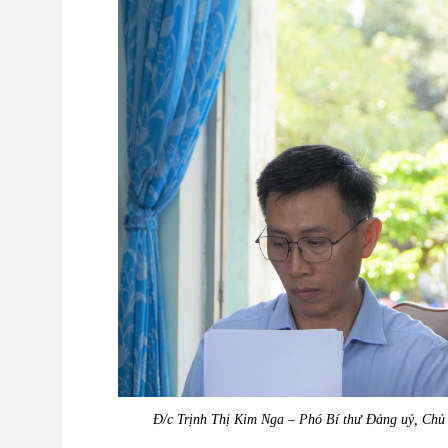
Đ/c Trịnh Thị Kim Nga – Phó Bí thư Đảng uỷ, Chủ