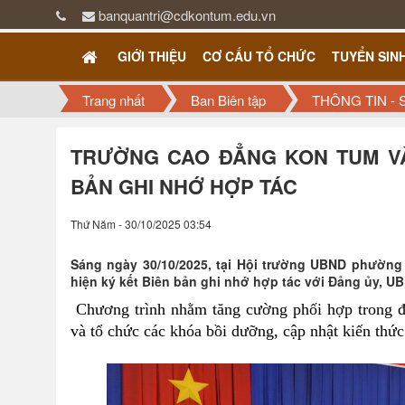
banquantri@cdkontum.edu.vn
GIỚI THIỆU
CƠ CẤU TỔ CHỨC
TUYỂN SIN
Trang nhất
Ban Biên tập
THÔNG TIN - 
TRƯỜNG CAO ĐẲNG KON TUM V
BẢN GHI NHỚ HỢP TÁC
Thứ Năm - 30/10/2025 03:54
Sáng ngày 30/10/2025, tại Hội trường UBND phường
hiện ký kết Biên bản ghi nhớ hợp tác với Đảng ủy, 
​​​​​​
Chương trình nhằm tăng cường phối hợp trong đ
và tổ chức các khóa bồi dưỡng, cập nhật kiến thứ