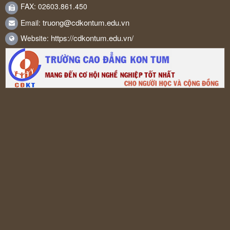
FAX: 02603.861.450
truong@cdkontum.edu.vn
Email:
https://cdkontum.edu.vn/
Website: