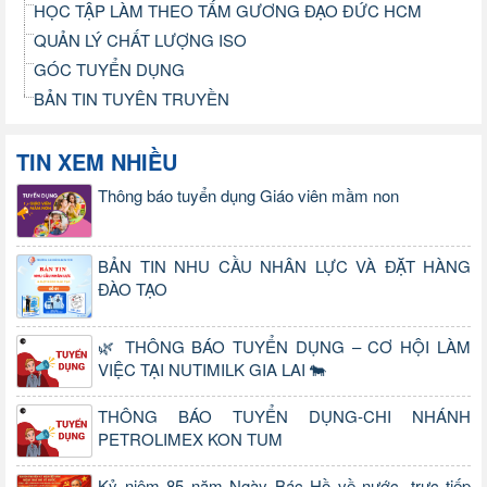
HỌC TẬP LÀM THEO TẤM GƯƠNG ĐẠO ĐỨC HCM
QUẢN LÝ CHẤT LƯỢNG ISO
GÓC TUYỂN DỤNG
BẢN TIN TUYÊN TRUYỀN
TIN XEM NHIỀU
Thông báo tuyển dụng Giáo viên mầm non
BẢN TIN NHU CẦU NHÂN LỰC VÀ ĐẶT HÀNG
ĐÀO TẠO
🌿 THÔNG BÁO TUYỂN DỤNG – CƠ HỘI LÀM
VIỆC TẠI NUTIMILK GIA LAI 🐄
THÔNG BÁO TUYỂN DỤNG-CHI NHÁNH
PETROLIMEX KON TUM
Kỷ niệm 85 năm Ngày Bác Hồ về nước, trực tiếp