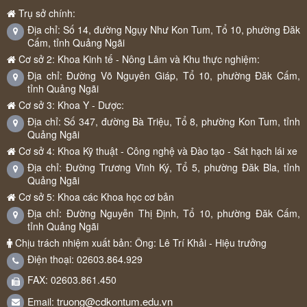
Trụ sở chính:
Địa chỉ: Số 14, đường Ngụy Như Kon Tum, Tổ 10, phường Đăk
Cấm, tỉnh Quảng Ngãi
Cơ sở 2: Khoa Kinh tế - Nông Lâm và Khu thực nghiệm:
Địa chỉ: Đường Võ Nguyên Giáp, Tổ 10, phường Đăk Cấm,
tỉnh Quảng Ngãi
Cơ sở 3: Khoa Y - Dược:
Địa chỉ: Số 347, đường Bà Triệu, Tổ 8, phường Kon Tum, tỉnh
Quảng Ngãi
Cơ sở 4: Khoa Kỹ thuật - Công nghệ và Đào tạo - Sát hạch lái xe
Địa chỉ: Đường Trương Vĩnh Ký, Tổ 5, phường Đăk Bla, tỉnh
Quảng Ngãi
Cơ sở 5: Khoa các Khoa học cơ bản
Địa chỉ: Đường Nguyễn Thị Định, Tổ 10, phường Đăk Cấm,
tỉnh Quảng Ngãi
Chịu trách nhiệm xuất bản: Ông: Lê Trí Khải - Hiệu trưởng
Điện thoại: 02603.864.929
FAX: 02603.861.450
truong@cdkontum.edu.vn
Email: