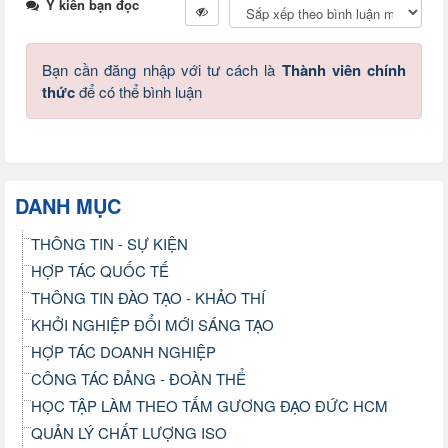
Ý kiến bạn đọc
Bạn cần đăng nhập với tư cách là
Thành viên chính
thức
để có thể bình luận
DANH MỤC
THÔNG TIN - SỰ KIỆN
HỢP TÁC QUỐC TẾ
THÔNG TIN ĐÀO TẠO - KHẢO THÍ
KHỞI NGHIỆP ĐỔI MỚI SÁNG TẠO
HỢP TÁC DOANH NGHIỆP
CÔNG TÁC ĐẢNG - ĐOÀN THỂ
HỌC TẬP LÀM THEO TẤM GƯƠNG ĐẠO ĐỨC HCM
QUẢN LÝ CHẤT LƯỢNG ISO