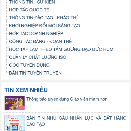
THÔNG TIN - SỰ KIỆN
HỢP TÁC QUỐC TẾ
THÔNG TIN ĐÀO TẠO - KHẢO THÍ
KHỞI NGHIỆP ĐỔI MỚI SÁNG TẠO
HỢP TÁC DOANH NGHIỆP
CÔNG TÁC ĐẢNG - ĐOÀN THỂ
HỌC TẬP LÀM THEO TẤM GƯƠNG ĐẠO ĐỨC HCM
QUẢN LÝ CHẤT LƯỢNG ISO
GÓC TUYỂN DỤNG
BẢN TIN TUYÊN TRUYỀN
TIN XEM NHIỀU
Thông báo tuyển dụng Giáo viên mầm non
BẢN TIN NHU CẦU NHÂN LỰC VÀ ĐẶT HÀNG
ĐÀO TẠO