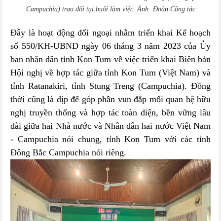
Campuchia)
trao đổi tại buổi làm việc. Ảnh: Đoàn Công tác
Đây là hoạt động đối ngoại nhằm triển khai
Kế hoạch
số 550/KH-UBND ngày 06 tháng 3 năm 2023 của Ủy
ban nhân dân tỉnh Kon Tum về việc triển khai Biên bản
Hội nghị về hợp tác giữa tỉnh Kon Tum (Việt Nam) và
tỉnh
Ratanakiri, tỉnh
Stung Treng (Campuchia)
. Đồng
thời cũng là dịp để
g
óp phần vun đắp mối quan hệ hữu
nghị
truyền thống và hợp tác toàn diện, bền vững lâu
dài giữa hai Nhà nước
và Nhân
dân hai nước Việt Nam
- Campuchia nói chung, tỉnh Kon Tum với các
tỉnh
Đông
Bắc Campuchia nói riêng.