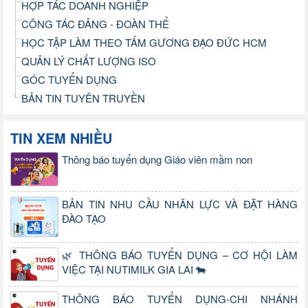
HỢP TÁC DOANH NGHIỆP
CÔNG TÁC ĐẢNG - ĐOÀN THỂ
HỌC TẬP LÀM THEO TẤM GƯƠNG ĐẠO ĐỨC HCM
QUẢN LÝ CHẤT LƯỢNG ISO
GÓC TUYỂN DỤNG
BẢN TIN TUYÊN TRUYỀN
TIN XEM NHIỀU
Thông báo tuyển dụng Giáo viên mầm non
BẢN TIN NHU CẦU NHÂN LỰC VÀ ĐẶT HÀNG
ĐÀO TẠO
🌿 THÔNG BÁO TUYỂN DỤNG – CƠ HỘI LÀM
VIỆC TẠI NUTIMILK GIA LAI 🐄
THÔNG BÁO TUYỂN DỤNG-CHI NHÁNH