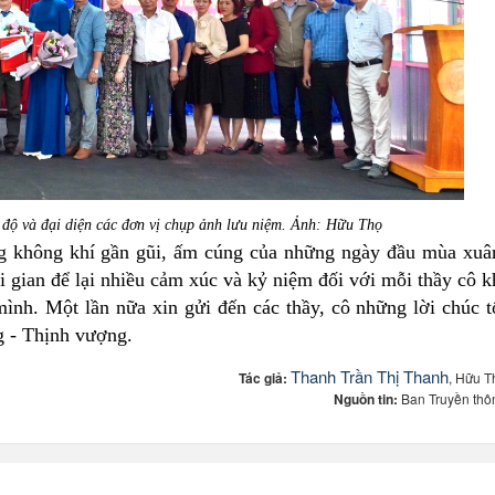
 độ và đại diện các đơn vị chụp ảnh lưu niệm. Ảnh: Hữu Thọ
không khí gần gũi, ấm cúng của những ngày đầu mùa xuâ
i gian để lại nhiều cảm xúc và kỷ niệm đối với mỗi thầy cô k
mình. Một lần nữa xin gửi đến các thầy, cô những lời chúc t
g - Thịnh vượng.
Thanh Trần Thị Thanh
Tác giả:
, Hữu T
Nguồn tin:
Ban Truyền thô