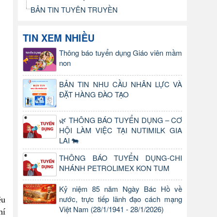
BẢN TIN TUYÊN TRUYỀN
TIN XEM NHIỀU
Thông báo tuyển dụng Giáo viên mầm
non
BẢN TIN NHU CẦU NHÂN LỰC VÀ
ĐẶT HÀNG ĐÀO TẠO
🌿 THÔNG BÁO TUYỂN DỤNG – CƠ
HỘI LÀM VIỆC TẠI NUTIMILK GIA
LAI 🐄
THÔNG BÁO TUYỂN DỤNG-CHI
NHÁNH PETROLIMEX KON TUM
Kỷ niệm 85 năm Ngày Bác Hồ về
nước, trực tiếp lãnh đạo cách mạng
ệu
Việt Nam (28/1/1941 - 28/1/2026)
hí