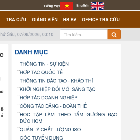
N
TRA CỨU
GIẢNG VIÊN
HS-SV
OFFICE TRA CỨU
hứ Sáu, 07/08/2026, 03:10
DANH MỤC
ác
THÔNG TIN - SỰ KIỆN
HỢP TÁC QUỐC TẾ
THÔNG TIN ĐÀO TẠO - KHẢO THÍ
KHỞI NGHIỆP ĐỔI MỚI SÁNG TẠO
ác
HỢP TÁC DOANH NGHIỆP
CÔNG TÁC ĐẢNG - ĐOÀN THỂ
ng
HỌC TẬP LÀM THEO TẤM GƯƠNG ĐẠO
hỉ
ĐỨC HCM
QUẢN LÝ CHẤT LƯỢNG ISO
GÓC TUYỂN DỤNG