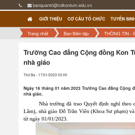
banquantri@cdkontum.edu.vn
GIỚI THIỆU
CƠ CẤU TỔ CHỨC
TUYỂN SIN
Trang nhất
Ban Biên tập
THÔNG TIN - 
Trường Cao đẳng Cộng đồng Kon Tum
nhà giáo
Thứ Ba - 17/01/2023 03:00
Ngày 16 tháng 01 năm 2023 Trường Cao đẳng Cộng đồ
nhà giáo.
Nhà trường đã trao Quyết định nghỉ theo ch
Lâm), nhà giáo Đỗ Trần Viên (Khoa Sư phạm) và
từ ngày 01/01/2023.