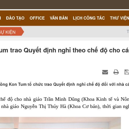
H
ĐÀO TẠO
OFFICE
VĂN BẢN
LỊCH CÔNG TÁC
THƯ VIỆ
T
SỰ KIỆN
 trao Quyết định nghỉ theo chế độ cho c
ng Kon Tum tổ chức trao Quyết định nghỉ chế độ đối với nhà c
ế độ cho nhà giáo Trần Minh Dũng (Khoa Kinh tế và Nô
 nhà giáo Nguyễn Thị Thúy Hà (Khoa Cơ bản), thời gian ng