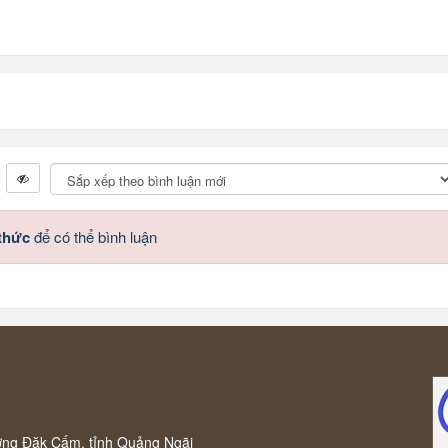
 thức
để có thể bình luận
ờng Đăk Cấm, tỉnh Quảng Ngãi