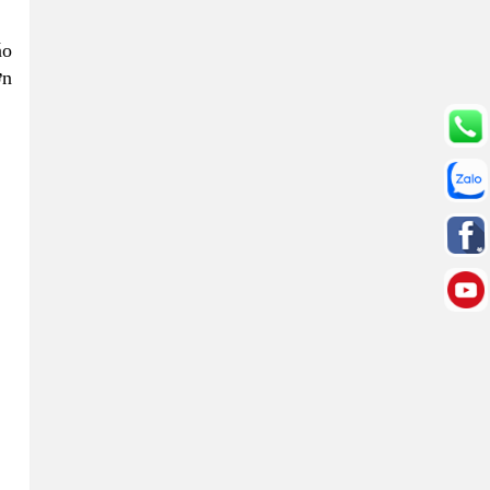
áo
ơn