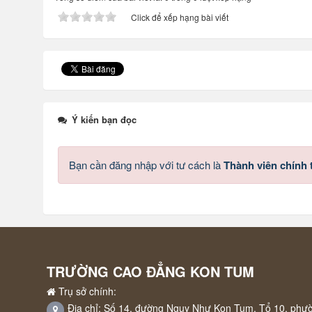
Click để xếp hạng bài viết
Ý kiến bạn đọc
Bạn cần đăng nhập với tư cách là
Thành viên chính
TRƯỜNG CAO ĐẲNG KON TUM
Trụ sở chính:
Địa chỉ: Số 14, đường Ngụy Như Kon Tum, Tổ 10, phư