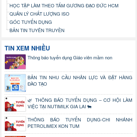
HỌC TẬP LÀM THEO TẤM GƯƠNG ĐẠO ĐỨC HCM
QUẢN LÝ CHẤT LƯỢNG ISO
GÓC TUYỂN DỤNG
BẢN TIN TUYÊN TRUYỀN
TIN XEM NHIỀU
Thông báo tuyển dụng Giáo viên mầm non
BẢN TIN NHU CẦU NHÂN LỰC VÀ ĐẶT HÀNG
ĐÀO TẠO
🌿 THÔNG BÁO TUYỂN DỤNG – CƠ HỘI LÀM
VIỆC TẠI NUTIMILK GIA LAI 🐄
THÔNG BÁO TUYỂN DỤNG-CHI NHÁNH
PETROLIMEX KON TUM