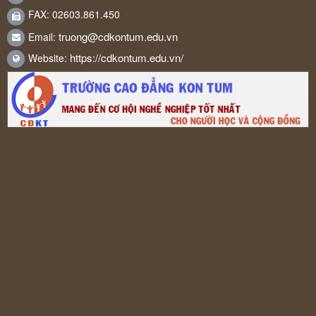
FAX: 02603.861.450
truong@cdkontum.edu.vn
Email:
https://cdkontum.edu.vn/
Website: