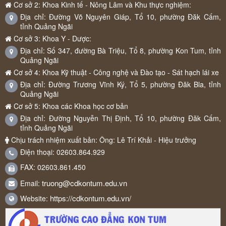
Cơ sở 2: Khoa Kinh tế - Nông Lâm và Khu thực nghiệm:
Địa chỉ: Đường Võ Nguyên Giáp, Tổ 10, phường Đăk Cấm,
tỉnh Quảng Ngãi
Cơ sở 3: Khoa Y - Dược:
Địa chỉ: Số 347, đường Bà Triệu, Tổ 8, phường Kon Tum, tỉnh
Quảng Ngãi
Cơ sở 4: Khoa Kỹ thuật - Công nghệ và Đào tạo - Sát hạch lái xe
Địa chỉ: Đường Trương Vĩnh Ký, Tổ 5, phường Đăk Bla, tỉnh
Quảng Ngãi
Cơ sở 5: Khoa các Khoa học cơ bản
Địa chỉ: Đường Nguyễn Thị Định, Tổ 10, phường Đăk Cấm,
tỉnh Quảng Ngãi
Chịu trách nhiệm xuất bản: Ông: Lê Trí Khải - Hiệu trưởng
Điện thoại: 02603.864.929
FAX: 02603.861.450
truong@cdkontum.edu.vn
Email:
https://cdkontum.edu.vn/
Website: