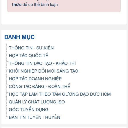
thức
để có thể bình luận
DANH MỤC
THÔNG TIN - SỰ KIỆN
HỢP TÁC QUỐC TẾ
THÔNG TIN ĐÀO TẠO - KHẢO THÍ
KHỞI NGHIỆP ĐỔI MỚI SÁNG TẠO
HỢP TÁC DOANH NGHIỆP
CÔNG TÁC ĐẢNG - ĐOÀN THỂ
HỌC TẬP LÀM THEO TẤM GƯƠNG ĐẠO ĐỨC HCM
QUẢN LÝ CHẤT LƯỢNG ISO
GÓC TUYỂN DỤNG
BẢN TIN TUYÊN TRUYỀN