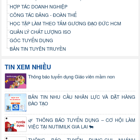
HỢP TÁC DOANH NGHIỆP
CÔNG TÁC ĐẢNG - ĐOÀN THỂ
HỌC TẬP LÀM THEO TẤM GƯƠNG ĐẠO ĐỨC HCM
QUẢN LÝ CHẤT LƯỢNG ISO
GÓC TUYỂN DỤNG
BẢN TIN TUYÊN TRUYỀN
TIN XEM NHIỀU
Thông báo tuyển dụng Giáo viên mầm non
BẢN TIN NHU CẦU NHÂN LỰC VÀ ĐẶT HÀNG
ĐÀO TẠO
🌿 THÔNG BÁO TUYỂN DỤNG – CƠ HỘI LÀM
VIỆC TẠI NUTIMILK GIA LAI 🐄
THÔNG BÁO TUYỂN DỤNG-CHI NHÁNH