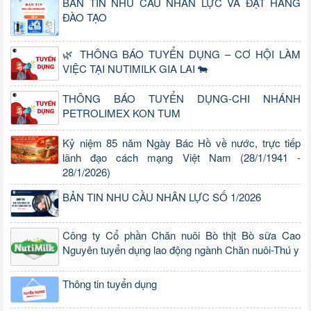
BẢN TIN NHU CẦU NHÂN LỰC VÀ ĐẶT HÀNG
ĐÀO TẠO
🌿 THÔNG BÁO TUYỂN DỤNG – CƠ HỘI LÀM
VIỆC TẠI NUTIMILK GIA LAI 🐄
THÔNG BÁO TUYỂN DỤNG-CHI NHÁNH
PETROLIMEX KON TUM
Kỷ niệm 85 năm Ngày Bác Hồ về nước, trực tiếp
lãnh đạo cách mạng Việt Nam (28/1/1941 -
28/1/2026)
BẢN TIN NHU CẦU NHÂN LỰC SỐ 1/2026
Công ty Cổ phần Chăn nuôi Bò thịt Bò sữa Cao
Nguyên tuyển dụng lao động ngành Chăn nuôi-Thú y
Thông tin tuyển dụng