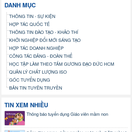
DANH MỤC
THÔNG TIN - SỰ KIỆN
HỢP TÁC QUỐC TẾ
THÔNG TIN ĐÀO TẠO - KHẢO THÍ
KHỞI NGHIỆP ĐỔI MỚI SÁNG TẠO
HỢP TÁC DOANH NGHIỆP
CÔNG TÁC ĐẢNG - ĐOÀN THỂ
HỌC TẬP LÀM THEO TẤM GƯƠNG ĐẠO ĐỨC HCM
QUẢN LÝ CHẤT LƯỢNG ISO
GÓC TUYỂN DỤNG
BẢN TIN TUYÊN TRUYỀN
TIN XEM NHIỀU
Thông báo tuyển dụng Giáo viên mầm non