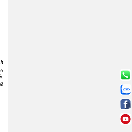
nh
g,
ác
hề