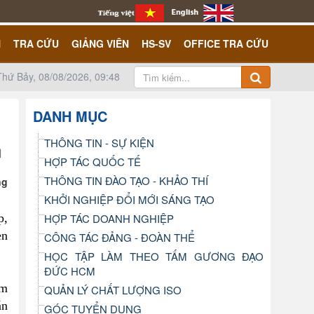
N
TRA CỨU
GIẢNG VIÊN
HS-SV
OFFICE TRA CỨU
Thứ Bảy, 08/08/2026, 09:48
DANH MỤC
THÔNG TIN - SỰ KIỆN
HỢP TÁC QUỐC TẾ
THÔNG TIN ĐÀO TẠO - KHẢO THÍ
ng
KHỞI NGHIỆP ĐỔI MỚI SÁNG TẠO
p,
HỢP TÁC DOANH NGHIỆP
èn
CÔNG TÁC ĐẢNG - ĐOÀN THỂ
HỌC TẬP LÀM THEO TẤM GƯƠNG ĐẠO
ĐỨC HCM
ẩm
QUẢN LÝ CHẤT LƯỢNG ISO
án
GÓC TUYỂN DỤNG