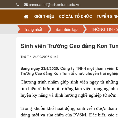
banquantri@cdkontum.edu.vn
GIỚI THIỆU
CƠ CẤU TỔ CHỨC
TUYỂN SIN
Trang nhất
Ban Biên tập
THÔNG TIN - 
Sinh viên Trường Cao đẳng Kon Tum
Thứ Tư - 24/09/2025 01:47
Sáng ngày 23/9/2025, Công ty TNHH một thành viên 
Trường Cao đẳng Kon Tum tổ chức chuyến trải nghiệm
Chương trình nhằm giúp sinh viên ngay từ những 
tìm hiểu rõ hơn môi trường làm việc trong ngành c
luyện kỹ năng và định hướng nghề nghiệp từ sớm.
Trong khuôn khổ hoạt động, sinh viên được tham
đóng mới và sửa chữa của PVSM. Đặc biệt, các em 