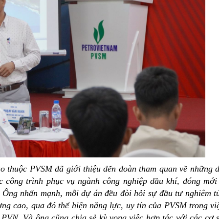
 thuộc PVSM đã giới thiệu đến đoàn tham quan về những 
c công trình phục vụ ngành công nghiệp dầu khí, đóng mới
g. Ông nhấn mạnh, mỗi dự án đều đòi hỏi sự đầu tư nghiêm t
ợng cao, qua đó thể hiện năng lực, uy tín của PVSM trong vi
PVN. Và ông cũng chia sẻ kỳ vọng việc hợp tác với các cơ 