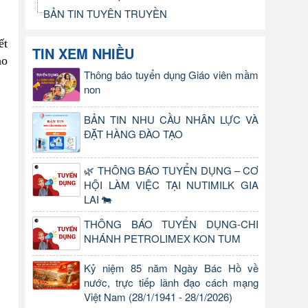
BẢN TIN TUYÊN TRUYỀN
ết
TIN XEM NHIỀU
ào
Thông báo tuyển dụng Giáo viên mầm
non
BẢN TIN NHU CẦU NHÂN LỰC VÀ
ĐẶT HÀNG ĐÀO TẠO
🌿 THÔNG BÁO TUYỂN DỤNG – CƠ
HỘI LÀM VIỆC TẠI NUTIMILK GIA
LAI 🐄
THÔNG BÁO TUYỂN DỤNG-CHI
NHÁNH PETROLIMEX KON TUM
Kỷ niệm 85 năm Ngày Bác Hồ về
nước, trực tiếp lãnh đạo cách mạng
Việt Nam (28/1/1941 - 28/1/2026)