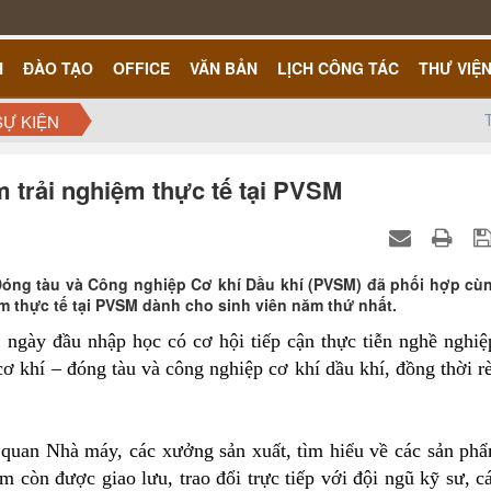
H
ĐÀO TẠO
OFFICE
VĂN BẢN
LỊCH CÔNG TÁC
THƯ VIỆ
SỰ KIỆN
 trải nghiệm thực tế tại PVSM
Đóng tàu và Công nghiệp Cơ khí Dầu khí (PVSM) đã phối hợp cù
 thực tế tại PVSM dành cho sinh viên năm thứ nhất.
ngày đầu nhập học có cơ hội tiếp cận thực tiễn nghề nghiệ
ơ khí – đóng tàu và công nghiệp cơ khí dầu khí, đồng thời r
 quan Nhà máy, các xưởng sản xuất, tìm hiểu về các sản ph
còn được giao lưu, trao đổi trực tiếp với đội ngũ kỹ sư, c