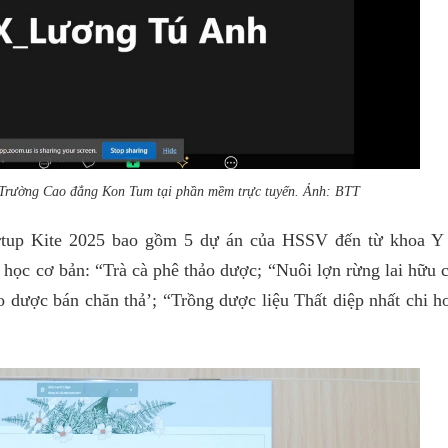
 Trường Cao đẳng Kon Tum tại phần mềm trực tuyến. Ảnh: BTT
rtup Kite 2025 bao gồm 5 dự án của HSSV đến từ khoa Y
ọc cơ bản: “Trà cà phê thảo dược; “Nuôi lợn rừng lai hữu 
 dược bán chăn thả’; “Trồng dược liệu Thất diệp nhất chi h