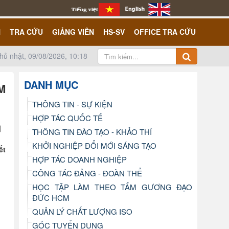
N
TRA CỨU
GIẢNG VIÊN
HS-SV
OFFICE TRA CỨU
hủ nhật, 09/08/2026, 10:18
DANH MỤC
M
THÔNG TIN - SỰ KIỆN
HỢP TÁC QUỐC TẾ
THÔNG TIN ĐÀO TẠO - KHẢO THÍ
KHỞI NGHIỆP ĐỔI MỚI SÁNG TẠO
ết
HỢP TÁC DOANH NGHIỆP
CÔNG TÁC ĐẢNG - ĐOÀN THỂ
HỌC TẬP LÀM THEO TẤM GƯƠNG ĐẠO
ĐỨC HCM
QUẢN LÝ CHẤT LƯỢNG ISO
GÓC TUYỂN DỤNG