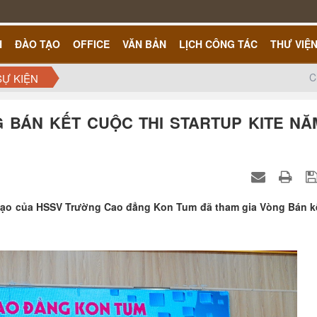
H
ĐÀO TẠO
OFFICE
VĂN BẢN
LỊCH CÔNG TÁC
THƯ VIỆ
C
SỰ KIỆN
G BÁN KẾT CUỘC THI STARTUP KITE NĂ
g tạo của HSSV Trường Cao đẳng Kon Tum đã tham gia Vòng Bán k