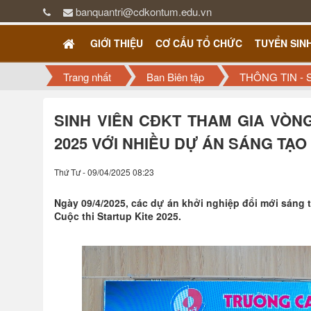
banquantri@cdkontum.edu.vn
GIỚI THIỆU
CƠ CẤU TỔ CHỨC
TUYỂN SIN
Trang nhất
Ban Biên tập
THÔNG TIN - 
SINH VIÊN CĐKT THAM GIA VÒN
2025 VỚI NHIỀU DỰ ÁN SÁNG TẠO
Thứ Tư - 09/04/2025 08:23
Ngày 09/4/2025, các dự án khởi nghiệp đổi mới sán
Cuộc thi Startup Kite 2025.