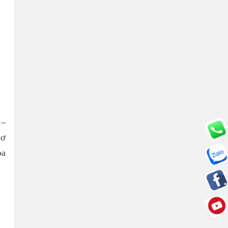
 –
cơ
oa