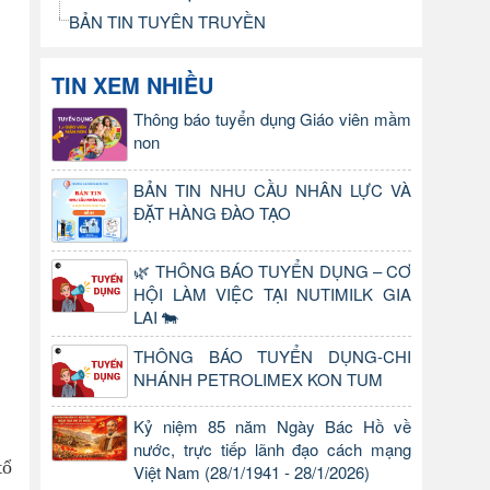
BẢN TIN TUYÊN TRUYỀN
TIN XEM NHIỀU
Thông báo tuyển dụng Giáo viên mầm
non
BẢN TIN NHU CẦU NHÂN LỰC VÀ
ĐẶT HÀNG ĐÀO TẠO
🌿 THÔNG BÁO TUYỂN DỤNG – CƠ
HỘI LÀM VIỆC TẠI NUTIMILK GIA
LAI 🐄
THÔNG BÁO TUYỂN DỤNG-CHI
NHÁNH PETROLIMEX KON TUM
Kỷ niệm 85 năm Ngày Bác Hồ về
nước, trực tiếp lãnh đạo cách mạng
tổ
Việt Nam (28/1/1941 - 28/1/2026)