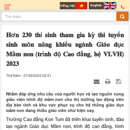
𝐇ơ𝐧 𝟐𝟑𝟎 𝐭𝐡í 𝐬𝐢𝐧𝐡 𝐭𝐡𝐚𝐦 𝐠𝐢𝐚 𝐤ỳ 𝐭𝐡𝐢 𝐭𝐮𝐲ể𝐧
𝐬𝐢𝐧𝐡 𝐦ô𝐧 𝐧ă𝐧𝐠 𝐤𝐡𝐢ế𝐮 𝐧𝐠à𝐧𝐡 𝐆𝐢á𝐨 𝐝ụ𝐜
𝐌ầ𝐦 𝐧𝐨𝐧 (𝐭𝐫ì𝐧𝐡 độ 𝐂𝐚𝐨 đẳ𝐧𝐠, 𝐡ệ 𝐕𝐋𝐕𝐇)
𝟐𝟎𝟐𝟑
Thứ Năm - 07/09/2023 02:31
Nhằm đáp ứng nhu cầu của người học và tạo nguồn cung
giáo viên trình độ mầm non cho thị trường lao động trên
địa bàn tỉnh và khu vực phục vụ cho hệ thống giáo dục
mầm non đang thiếu giáo viên như hiện nay.
Trường Cao đẳng Kon Tum đã triển khai tuyển sinh, đào
tạo
ngành Giáo dục Mầm non, trình độ cao đẳng, hình