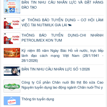
BẢN TIN NHU CẦU NHÂN LỰC VÀ ĐẶT HÀNG
ĐÀO TẠO
🌿 THÔNG BÁO TUYỂN DỤNG – CƠ HỘI LÀM
VIỆC TẠI NUTIMILK GIA LAI 🐄
THÔNG BÁO TUYỂN DỤNG-CHI NHÁNH
PETROLIMEX KON TUM
Kỷ niệm 85 năm Ngày Bác Hồ về nước, trực tiếp
lãnh đạo cách mạng Việt Nam (28/1/1941 -
28/1/2026)
BẢN TIN NHU CẦU NHÂN LỰC SỐ 1/2026
Công ty Cổ phần Chăn nuôi Bò thịt Bò sữa Cao
Nguyên tuyển dụng lao động ngành Chăn nuôi-Thú y
Thông tin tuyển dụng