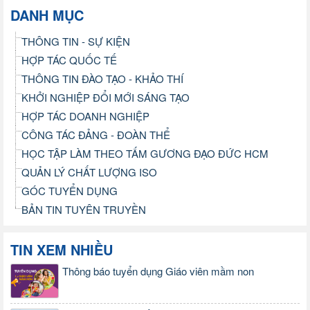
DANH MỤC
THÔNG TIN - SỰ KIỆN
HỢP TÁC QUỐC TẾ
THÔNG TIN ĐÀO TẠO - KHẢO THÍ
KHỞI NGHIỆP ĐỔI MỚI SÁNG TẠO
HỢP TÁC DOANH NGHIỆP
CÔNG TÁC ĐẢNG - ĐOÀN THỂ
HỌC TẬP LÀM THEO TẤM GƯƠNG ĐẠO ĐỨC HCM
QUẢN LÝ CHẤT LƯỢNG ISO
GÓC TUYỂN DỤNG
BẢN TIN TUYÊN TRUYỀN
TIN XEM NHIỀU
Thông báo tuyển dụng Giáo viên mầm non