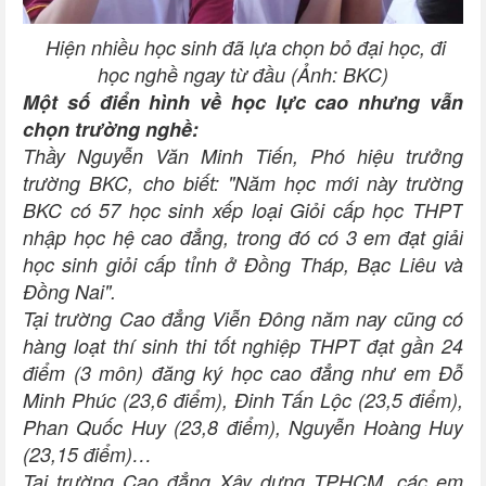
Hiện nhiều học sinh đã lựa chọn bỏ đại học, đi
học nghề ngay từ đầu (Ảnh: BKC)
Một số điển hình về học lực cao nhưng vẫn
chọn trường nghề:
Thầy Nguyễn Văn Minh Tiến, Phó hiệu trưởng
trường BKC, cho biết: "Năm học mới này trường
BKC có 57 học sinh xếp loại Giỏi cấp học THPT
nhập học hệ cao đẳng, trong đó có 3 em đạt giải
học sinh giỏi cấp tỉnh ở Đồng Tháp, Bạc Liêu và
Đồng Nai".
Tại trường Cao đẳng Viễn Đông năm nay cũng có
hàng loạt thí sinh thi tốt nghiệp THPT đạt gần 24
điểm (3 môn) đăng ký học cao đẳng như em Đỗ
Minh Phúc (23,6 điểm), Đinh Tấn Lộc (23,5 điểm),
Phan Quốc Huy (23,8 điểm), Nguyễn Hoàng Huy
(23,15 điểm)…
Tại trường Cao đẳng Xây dựng TPHCM, các em