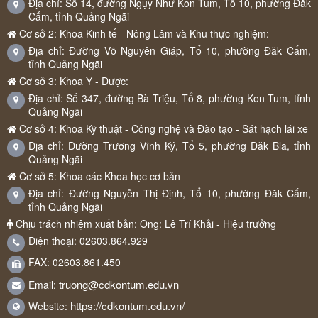
Địa chỉ: Số 14, đường Ngụy Như Kon Tum, Tổ 10, phường Đăk
Cấm, tỉnh Quảng Ngãi
Cơ sở 2: Khoa Kinh tế - Nông Lâm và Khu thực nghiệm:
Địa chỉ: Đường Võ Nguyên Giáp, Tổ 10, phường Đăk Cấm,
tỉnh Quảng Ngãi
Cơ sở 3: Khoa Y - Dược:
Địa chỉ: Số 347, đường Bà Triệu, Tổ 8, phường Kon Tum, tỉnh
Quảng Ngãi
Cơ sở 4: Khoa Kỹ thuật - Công nghệ và Đào tạo - Sát hạch lái xe
Địa chỉ: Đường Trương Vĩnh Ký, Tổ 5, phường Đăk Bla, tỉnh
Quảng Ngãi
Cơ sở 5: Khoa các Khoa học cơ bản
Địa chỉ: Đường Nguyễn Thị Định, Tổ 10, phường Đăk Cấm,
tỉnh Quảng Ngãi
Chịu trách nhiệm xuất bản: Ông: Lê Trí Khải - Hiệu trưởng
Điện thoại: 02603.864.929
FAX: 02603.861.450
truong@cdkontum.edu.vn
Email:
https://cdkontum.edu.vn/
Website: