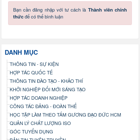
Bạn cần đăng nhập với tư cách là
Thành viên chính
thức
để có thể bình luận
DANH MỤC
THÔNG TIN - SỰ KIỆN
HỢP TÁC QUỐC TẾ
THÔNG TIN ĐÀO TẠO - KHẢO THÍ
KHỞI NGHIỆP ĐỔI MỚI SÁNG TẠO
HỢP TÁC DOANH NGHIỆP
CÔNG TÁC ĐẢNG - ĐOÀN THỂ
HỌC TẬP LÀM THEO TẤM GƯƠNG ĐẠO ĐỨC HCM
QUẢN LÝ CHẤT LƯỢNG ISO
GÓC TUYỂN DỤNG
BẢN TIN TUYÊN TRUYỀN