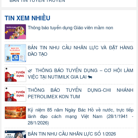
TIN XEM NHIỀU
Thông báo tuyển dụng Giáo viên mầm non
BẢN TIN NHU CẦU NHÂN LỰC VÀ ĐẶT HÀNG
ĐÀO TẠO
🌿 THÔNG BÁO TUYỂN DỤNG – CƠ HỘI LÀM
VIỆC TẠI NUTIMILK GIA LAI 🐄
THÔNG BÁO TUYỂN DỤNG-CHI NHÁNH
PETROLIMEX KON TUM
Kỷ niệm 85 năm Ngày Bác Hồ về nước, trực tiếp
lãnh đạo cách mạng Việt Nam (28/1/1941 -
28/1/2026)
BẢN TIN NHU CẦU NHÂN LỰC SỐ 1/2026