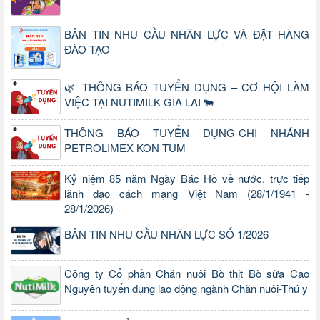
BẢN TIN NHU CẦU NHÂN LỰC VÀ ĐẶT HÀNG
ĐÀO TẠO
🌿 THÔNG BÁO TUYỂN DỤNG – CƠ HỘI LÀM
VIỆC TẠI NUTIMILK GIA LAI 🐄
THÔNG BÁO TUYỂN DỤNG-CHI NHÁNH
PETROLIMEX KON TUM
Kỷ niệm 85 năm Ngày Bác Hồ về nước, trực tiếp
lãnh đạo cách mạng Việt Nam (28/1/1941 -
28/1/2026)
BẢN TIN NHU CẦU NHÂN LỰC SỐ 1/2026
Công ty Cổ phần Chăn nuôi Bò thịt Bò sữa Cao
Nguyên tuyển dụng lao động ngành Chăn nuôi-Thú y