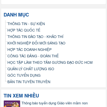
DANH MỤC
THÔNG TIN - SỰ KIỆN
HỢP TÁC QUỐC TẾ
THÔNG TIN ĐÀO TẠO - KHẢO THÍ
KHỞI NGHIỆP ĐỔI MỚI SÁNG TẠO
HỢP TÁC DOANH NGHIỆP
CÔNG TÁC ĐẢNG - ĐOÀN THỂ
HỌC TẬP LÀM THEO TẤM GƯƠNG ĐẠO ĐỨC HCM
QUẢN LÝ CHẤT LƯỢNG ISO
GÓC TUYỂN DỤNG
BẢN TIN TUYÊN TRUYỀN
TIN XEM NHIỀU
Thông báo tuyển dụng Giáo viên mầm non