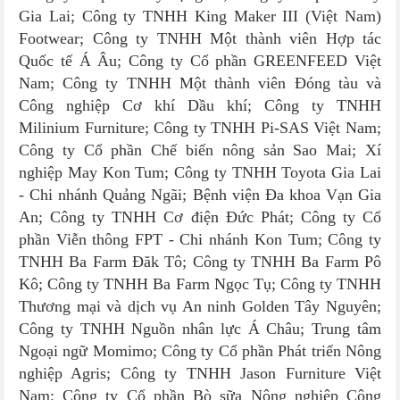
Gia Lai; Công ty TNHH King Maker III (Việt Nam)
Footwear; Công ty TNHH Một thành viên Hợp tác
Quốc tế Á Âu; Công ty Cổ phần GREENFEED Việt
Nam; Công ty TNHH Một thành viên Đóng tàu và
Công nghiệp Cơ khí Dầu khí; Công ty TNHH
Milinium Furniture; Công ty TNHH Pi-SAS Việt Nam;
Công ty Cổ phần Chế biến nông sản Sao Mai; Xí
nghiệp May Kon Tum; Công ty TNHH Toyota Gia Lai
- Chi nhánh Quảng Ngãi; Bệnh viện Đa khoa Vạn Gia
An; Công ty TNHH Cơ điện Đức Phát; Công ty Cổ
phần Viễn thông FPT - Chi nhánh Kon Tum; Công ty
TNHH Ba Farm Đăk Tô; Công ty TNHH Ba Farm Pô
Kô; Công ty TNHH Ba Farm Ngọc Tụ; Công ty TNHH
Thương mại và dịch vụ An ninh Golden Tây Nguyên;
Công ty TNHH Nguồn nhân lực Á Châu; Trung tâm
Ngoại ngữ Momimo; Công ty Cổ phần Phát triển Nông
nghiệp Agris; Công ty TNHH Jason Furniture Việt
Nam; Công ty Cổ phần Bò sữa Nông nghiệp Công