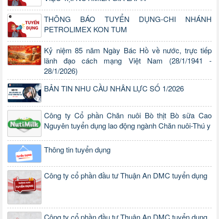
THÔNG BÁO TUYỂN DỤNG-CHI NHÁNH
PETROLIMEX KON TUM
Kỷ niệm 85 năm Ngày Bác Hồ về nước, trực tiếp
lãnh đạo cách mạng Việt Nam (28/1/1941 -
28/1/2026)
BẢN TIN NHU CẦU NHÂN LỰC SỐ 1/2026
Công ty Cổ phần Chăn nuôi Bò thịt Bò sữa Cao
Nguyên tuyển dụng lao động ngành Chăn nuôi-Thú y
Thông tin tuyển dụng
Công ty cổ phần đầu tư Thuận An DMC tuyển dụng
Công ty cổ phần đầu tư Thuận An DMC tuyển dụng