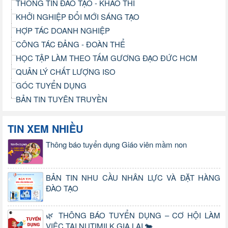
THÔNG TIN ĐÀO TẠO - KHẢO THÍ
KHỞI NGHIỆP ĐỔI MỚI SÁNG TẠO
HỢP TÁC DOANH NGHIỆP
CÔNG TÁC ĐẢNG - ĐOÀN THỂ
HỌC TẬP LÀM THEO TẤM GƯƠNG ĐẠO ĐỨC HCM
QUẢN LÝ CHẤT LƯỢNG ISO
GÓC TUYỂN DỤNG
BẢN TIN TUYÊN TRUYỀN
TIN XEM NHIỀU
Thông báo tuyển dụng Giáo viên mầm non
BẢN TIN NHU CẦU NHÂN LỰC VÀ ĐẶT HÀNG
ĐÀO TẠO
🌿 THÔNG BÁO TUYỂN DỤNG – CƠ HỘI LÀM
VIỆC TẠI NUTIMILK GIA LAI 🐄