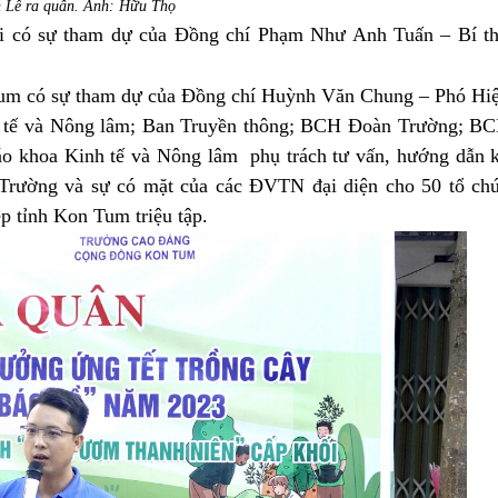
 Lễ ra quân. Ảnh: Hữu Thọ
i có sự tham dự của
Đồng chí Phạm Như Anh Tuấn – Bí t
có sự tham dự của Đồng chí Huỳnh Văn Chung – Phó Hi
 tế và Nông lâm; Ban
Truyền thông
; BCH
Đoàn Trường
;
BC
áo khoa Kinh tế và Nông lâm
phụ trách
tư vấn, hướng dẫn 
 Trường
và sự có mặt của các ĐVTN đại diện cho 50
tổ ch
p tỉnh Kon Tum triệu tập
.