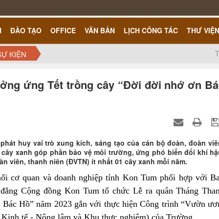
H
ĐÀO TẠO
OFFICE
VĂN BẢN
LỊCH CÔNG TÁC
THƯ VIỆ
T
SỰ KIỆN
ởng ứng Tết trồng cây “Đời đời nhớ ơn B
hát huy vai trò xung kích, sáng tạo của cán bộ đoàn, đoàn viê
ệ cây xanh góp phần bảo vệ môi trường, ứng phó biến đổi khí hậ
n viên, thanh niên (ĐVTN) ít nhất 01 cây xanh mỗi năm.
ối cơ quan và doanh nghiệp tỉnh Kon Tum
phối hợp với B
 đẳng Cộng đồng Kon Tum tổ chức
Lễ ra quân Tháng Tha
n Bác Hồ” năm 2023 gắn với thực hiện
Công trình “Vườn ư
Kinh tế - Nông lâm và Khu thực nghiệm
)
của Trường.