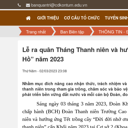
banquantri@cdkontum.edu.vn
GIỚI THIỆU
CƠ CẤU TỔ CHỨC
TUYỂN SIN
Trang nhất
Ban Biên tập
THÔNG TIN - 
Lễ ra quân Tháng Thanh niên và hư
Hồ” năm 2023
Thứ Năm - 02/03/2023 23:08
Nhằm mục đích nâng cao nhận thức, trách nhiệm và p
thanh niên trong tham gia trồng, chăm sóc và bảo v
phát triển bền vững đất nước và mỗi cán bộ Đoàn, đoà
Sáng ngày 03 tháng 3 năm 2023,
Đoàn Kh
chấp hành (BCH) Đoàn Thanh niên Trường Cao
niên và hưởng ứng Tết trồng cây “Đời đời nhớ ơ
thanh niên” cấp Khối năm 2023
tại Cơ sở 2 (
Khoa 