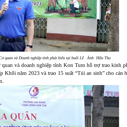
ơ quan và Doanh nghiệp tỉnh
phát biểu tại buổi Lễ. Ảnh: Hữu Thọ
 quan và doanh nghiệp tỉnh Kon Tum
hỗ trợ
t
rao kinh p
cấp Khối năm 2023
và t
rao 15 suất “Túi an sinh” cho cán 
n.