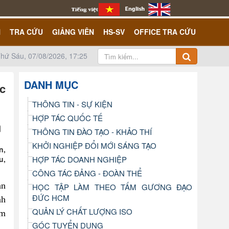
N
TRA CỨU
GIẢNG VIÊN
HS-SV
OFFICE TRA CỨU
hứ Sáu, 07/08/2026, 17:25
DANH MỤC
ác
THÔNG TIN - SỰ KIỆN
HỢP TÁC QUỐC TẾ
THÔNG TIN ĐÀO TẠO - KHẢO THÍ
KHỞI NGHIỆP ĐỔI MỚI SÁNG TẠO
n,
u,
HỢP TÁC DOANH NGHIỆP
CÔNG TÁC ĐẢNG - ĐOÀN THỂ
an
HỌC TẬP LÀM THEO TẤM GƯƠNG ĐẠO
ĐỨC HCM
nh
QUẢN LÝ CHẤT LƯỢNG ISO
ơm
GÓC TUYỂN DỤNG