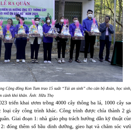
ẳng Cộng đồng
Kon Tum
trao
15 suất “Túi an sinh” cho cán bộ đoàn, học sinh
n
cảnh khó khăn
. Ảnh: Hữu Thọ
23 triển khai
ươm trồng 4000 cây thông ba lá
,
1000 cây sa
 loại cây công trình khác
. Công trình được chỉa thành 2 gi
quân. Giai đoạn 1: nhà giáo phụ trách hướng dẫn kỹ thuật cù
2: đóng thêm số bầu dinh dưỡng, gieo hạt và chăm sóc vư