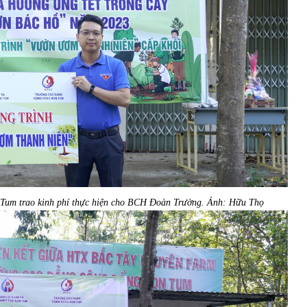
 Tum
trao kinh phí thực hiện cho BCH Đoàn Trường. Ảnh: Hữu Thọ