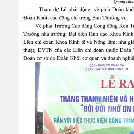
Quang cảnh
Tham dự Lễ phát động, về phía Đoàn khố
Đoàn Khối; các đồng chí trong
Ban Thường vụ
.
Về phía Trường Cao đẳng Cộng đồng Kon Tum 
Trưởng nhà trường
; Đ
ại diện lãnh đạo K
hoa Kinh
Liên chi đoàn
K
hoa Kinh tế
và Nông lâm
; n
hà gi
thuật
; ĐVTN
của
các
Liên chi đoàn thuộc Đoàn
Đoàn cơ sở do Đoàn Khối cơ quan
và doanh nghiệ