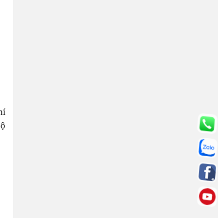
hí
bộ