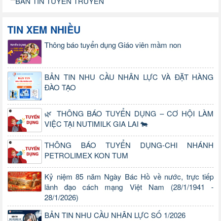
BẢN TIN TUYÊN TRUYỀN
TIN XEM NHIỀU
Thông báo tuyển dụng Giáo viên mầm non
BẢN TIN NHU CẦU NHÂN LỰC VÀ ĐẶT HÀNG
ĐÀO TẠO
🌿 THÔNG BÁO TUYỂN DỤNG – CƠ HỘI LÀM
VIỆC TẠI NUTIMILK GIA LAI 🐄
THÔNG BÁO TUYỂN DỤNG-CHI NHÁNH
PETROLIMEX KON TUM
Kỷ niệm 85 năm Ngày Bác Hồ về nước, trực tiếp
lãnh đạo cách mạng Việt Nam (28/1/1941 -
28/1/2026)
BẢN TIN NHU CẦU NHÂN LỰC SỐ 1/2026