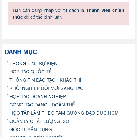
Bạn cần đăng nhập với tư cách là
Thành viên chính
thức
để có thể bình luận
DANH MỤC
THÔNG TIN - SỰ KIỆN
HỢP TÁC QUỐC TẾ
THÔNG TIN ĐÀO TẠO - KHẢO THÍ
KHỞI NGHIỆP ĐỔI MỚI SÁNG TẠO
HỢP TÁC DOANH NGHIỆP
CÔNG TÁC ĐẢNG - ĐOÀN THỂ
HỌC TẬP LÀM THEO TẤM GƯƠNG ĐẠO ĐỨC HCM
QUẢN LÝ CHẤT LƯỢNG ISO
GÓC TUYỂN DỤNG