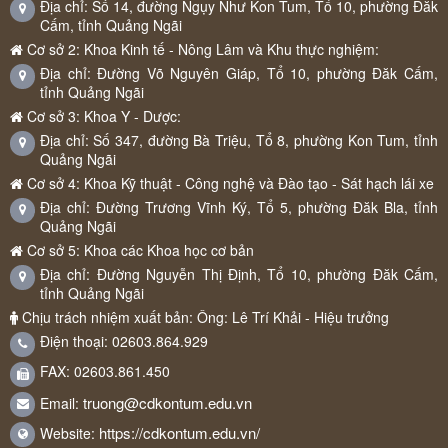
Địa chỉ: Số 14, đường Ngụy Như Kon Tum, Tổ 10, phường Đăk
Cấm, tỉnh Quảng Ngãi
Cơ sở 2: Khoa Kinh tế - Nông Lâm và Khu thực nghiệm:
Địa chỉ: Đường Võ Nguyên Giáp, Tổ 10, phường Đăk Cấm,
tỉnh Quảng Ngãi
Cơ sở 3: Khoa Y - Dược:
Địa chỉ: Số 347, đường Bà Triệu, Tổ 8, phường Kon Tum, tỉnh
Quảng Ngãi
Cơ sở 4: Khoa Kỹ thuật - Công nghệ và Đào tạo - Sát hạch lái xe
Địa chỉ: Đường Trương Vĩnh Ký, Tổ 5, phường Đăk Bla, tỉnh
Quảng Ngãi
Cơ sở 5: Khoa các Khoa học cơ bản
Địa chỉ: Đường Nguyễn Thị Định, Tổ 10, phường Đăk Cấm,
tỉnh Quảng Ngãi
Chịu trách nhiệm xuất bản: Ông: Lê Trí Khải - Hiệu trưởng
Điện thoại: 02603.864.929
FAX: 02603.861.450
truong@cdkontum.edu.vn
Email:
https://cdkontum.edu.vn/
Website: