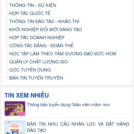
THÔNG TIN - SỰ KIỆN
HỢP TÁC QUỐC TẾ
THÔNG TIN ĐÀO TẠO - KHẢO THÍ
KHỞI NGHIỆP ĐỔI MỚI SÁNG TẠO
HỢP TÁC DOANH NGHIỆP
CÔNG TÁC ĐẢNG - ĐOÀN THỂ
HỌC TẬP LÀM THEO TẤM GƯƠNG ĐẠO ĐỨC HCM
QUẢN LÝ CHẤT LƯỢNG ISO
GÓC TUYỂN DỤNG
BẢN TIN TUYÊN TRUYỀN
TIN XEM NHIỀU
Thông báo tuyển dụng Giáo viên mầm non
BẢN TIN NHU CẦU NHÂN LỰC VÀ ĐẶT HÀNG
ĐÀO TẠO