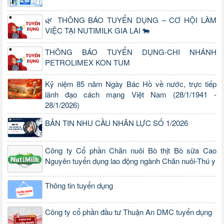
🌿 THÔNG BÁO TUYỂN DỤNG – CƠ HỘI LÀM
VIỆC TẠI NUTIMILK GIA LAI 🐄
THÔNG BÁO TUYỂN DỤNG-CHI NHÁNH
PETROLIMEX KON TUM
Kỷ niệm 85 năm Ngày Bác Hồ về nước, trực tiếp
lãnh đạo cách mạng Việt Nam (28/1/1941 -
28/1/2026)
BẢN TIN NHU CẦU NHÂN LỰC SỐ 1/2026
Công ty Cổ phần Chăn nuôi Bò thịt Bò sữa Cao
Nguyên tuyển dụng lao động ngành Chăn nuôi-Thú y
Thông tin tuyển dụng
Công ty cổ phần đầu tư Thuận An DMC tuyển dụng