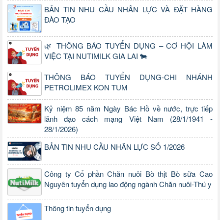
BẢN TIN NHU CẦU NHÂN LỰC VÀ ĐẶT HÀNG
ĐÀO TẠO
🌿 THÔNG BÁO TUYỂN DỤNG – CƠ HỘI LÀM
VIỆC TẠI NUTIMILK GIA LAI 🐄
THÔNG BÁO TUYỂN DỤNG-CHI NHÁNH
PETROLIMEX KON TUM
Kỷ niệm 85 năm Ngày Bác Hồ về nước, trực tiếp
lãnh đạo cách mạng Việt Nam (28/1/1941 -
28/1/2026)
BẢN TIN NHU CẦU NHÂN LỰC SỐ 1/2026
Công ty Cổ phần Chăn nuôi Bò thịt Bò sữa Cao
Nguyên tuyển dụng lao động ngành Chăn nuôi-Thú y
Thông tin tuyển dụng