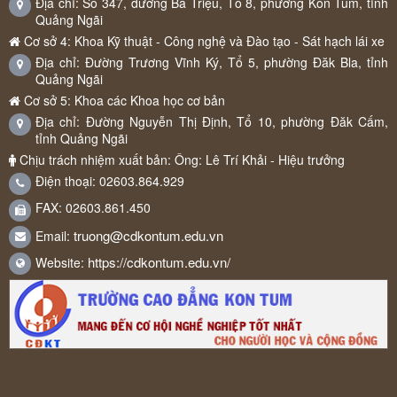
Địa chỉ: Số 347, đường Bà Triệu, Tổ 8, phường Kon Tum, tỉnh
Quảng Ngãi
Cơ sở 4: Khoa Kỹ thuật - Công nghệ và Đào tạo - Sát hạch lái xe
Địa chỉ: Đường Trương Vĩnh Ký, Tổ 5, phường Đăk Bla, tỉnh
Quảng Ngãi
Cơ sở 5: Khoa các Khoa học cơ bản
Địa chỉ: Đường Nguyễn Thị Định, Tổ 10, phường Đăk Cấm,
tỉnh Quảng Ngãi
Chịu trách nhiệm xuất bản: Ông: Lê Trí Khải - Hiệu trưởng
Điện thoại: 02603.864.929
FAX: 02603.861.450
truong@cdkontum.edu.vn
Email:
https://cdkontum.edu.vn/
Website: