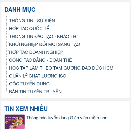
DANH MỤC
THÔNG TIN - SỰ KIỆN
HỢP TÁC QUỐC TẾ
THÔNG TIN ĐÀO TẠO - KHẢO THÍ
KHỞI NGHIỆP ĐỔI MỚI SÁNG TẠO
HỢP TÁC DOANH NGHIỆP
CÔNG TÁC ĐẢNG - ĐOÀN THỂ
HỌC TẬP LÀM THEO TẤM GƯƠNG ĐẠO ĐỨC HCM
QUẢN LÝ CHẤT LƯỢNG ISO
GÓC TUYỂN DỤNG
BẢN TIN TUYÊN TRUYỀN
TIN XEM NHIỀU
Thông báo tuyển dụng Giáo viên mầm non