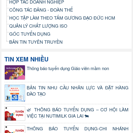
HỢP TÁC DOANH NGHIỆP
CÔNG TÁC ĐẢNG - ĐOÀN THỂ
HỌC TẬP LÀM THEO TẤM GƯƠNG ĐẠO ĐỨC HCM
QUẢN LÝ CHẤT LƯỢNG ISO
GÓC TUYỂN DỤNG
BẢN TIN TUYÊN TRUYỀN
TIN XEM NHIỀU
Thông báo tuyển dụng Giáo viên mầm non
BẢN TIN NHU CẦU NHÂN LỰC VÀ ĐẶT HÀNG
ĐÀO TẠO
🌿 THÔNG BÁO TUYỂN DỤNG – CƠ HỘI LÀM
VIỆC TẠI NUTIMILK GIA LAI 🐄
THÔNG BÁO TUYỂN DỤNG-CHI NHÁNH