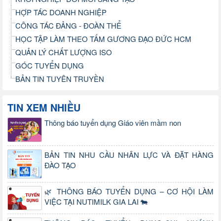
HỢP TÁC DOANH NGHIỆP
CÔNG TÁC ĐẢNG - ĐOÀN THỂ
HỌC TẬP LÀM THEO TẤM GƯƠNG ĐẠO ĐỨC HCM
QUẢN LÝ CHẤT LƯỢNG ISO
GÓC TUYỂN DỤNG
BẢN TIN TUYÊN TRUYỀN
TIN XEM NHIỀU
Thông báo tuyển dụng Giáo viên mầm non
BẢN TIN NHU CẦU NHÂN LỰC VÀ ĐẶT HÀNG
ĐÀO TẠO
🌿 THÔNG BÁO TUYỂN DỤNG – CƠ HỘI LÀM
VIỆC TẠI NUTIMILK GIA LAI 🐄